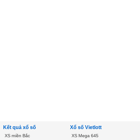
Kết quả xổ số
Xổ số Vietlott
XS miền Bắc
XS Mega 645