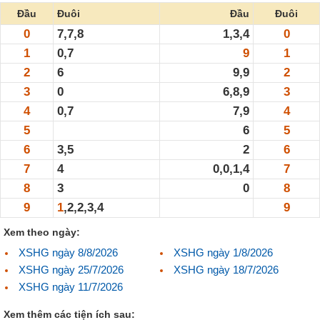
Đầu
Đuôi
Đầu
Đuôi
0
7,7,8
1,3,4
0
1
0,7
9
1
2
6
9,9
2
3
0
6,8,9
3
4
0,7
7,9
4
5
6
5
6
3,5
2
6
7
4
0,0,1,4
7
8
3
0
8
9
1
,2,2,3,4
9
Xem theo ngày:
XSHG ngày 8/8/2026
XSHG ngày 1/8/2026
XSHG ngày 25/7/2026
XSHG ngày 18/7/2026
XSHG ngày 11/7/2026
Xem thêm các tiện ích sau: