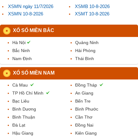
XSMN ngày 11/7/2026
XSMB 10-8-2026
XSMN 10-8-2026
XSMT 10-8-2026
XỔ SỐ MIỀN BẮC
Hà Nội
Quảng Ninh
Bắc Ninh
Hải Phòng
Nam Định
Thái Bình
XỔ SỐ MIỀN NAM
Cà Mau
Đồng Tháp
TP Hồ Chí Minh
An Giang
Bạc Liêu
Bến Tre
Bình Dương
Bình Phước
Bình Thuận
Cần Thơ
Đà Lạt
Đồng Nai
Hậu Giang
Kiên Giang