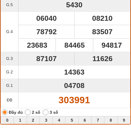
5430
G.5
06040
08210
78792
83507
G.4
23683
84465
94817
87107
11626
G.3
14363
G.2
04708
G.1
303991
ĐB
0
1
2
3
4
5
6
7
8
9