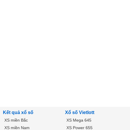
Kết quả xổ số
Xổ số Vietlott
XS miền Bắc
XS Mega 645
XS miền Nam
XS Power 655