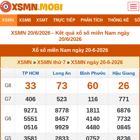
XSMN
XSMB
XSMT
TRỰC TIẾP
PHÂN TÍCH
THỐNG KÊ
SỔ
XSMN 20/6/2026 - Kết quả xổ số miền Nam ngày
20/6/2026
Xổ số miền Nam ngày 20-6-2026
XSMN
»
XSMN thứ 7
»
XSMN ngày 20-6-2026
TP HCM
Long An
Bình Phước
Hậu Giang
33
73
60
26
G8
406
523
116
771
G7
9271
8778
1811
6876
5551
8457
4140
7732
G6
0516
9929
4480
0845
3581
2833
0752
8236
G5