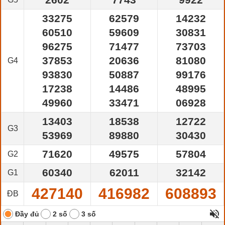
33275
62579
14232
60510
59609
30831
96275
71477
73703
37853
20636
81080
G4
93830
50887
99176
17238
14486
48995
49960
33471
06928
13403
18538
12722
G3
53969
89880
30430
71620
49575
57804
G2
60340
62011
32142
G1
427140
416982
608893
ĐB