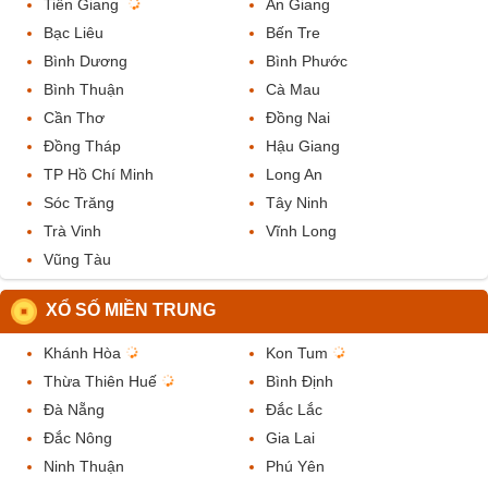
Tiền Giang
An Giang
Bạc Liêu
Bến Tre
Bình Dương
Bình Phước
Bình Thuận
Cà Mau
Cần Thơ
Đồng Nai
Đồng Tháp
Hậu Giang
TP Hồ Chí Minh
Long An
Sóc Trăng
Tây Ninh
Trà Vinh
Vĩnh Long
Vũng Tàu
XỔ SỐ MIỀN TRUNG
Khánh Hòa
Kon Tum
Thừa Thiên Huế
Bình Định
Đà Nẵng
Đắc Lắc
Đắc Nông
Gia Lai
Ninh Thuận
Phú Yên