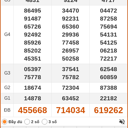
86495
34470
04472
91487
92231
87258
65726
65360
75694
92492
29936
54131
G4
85926
77458
54125
85202
26957
06218
45351
50258
72217
05397
37541
62548
G3
75778
75782
60859
18674
72304
87388
G2
14878
63452
22182
G1
455668
714034
619262
ĐB