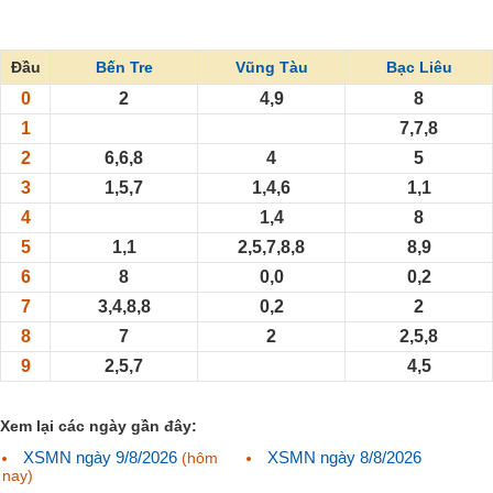
Đầu
Bến Tre
Vũng Tàu
Bạc Liêu
0
2
4,9
8
1
7,7,8
2
6,6,8
4
5
3
1,5,7
1,4,6
1,1
4
1,4
8
5
1,1
2,5,7,8,8
8,9
6
8
0,0
0,2
7
3,4,8,8
0,2
2
8
7
2
2,5,8
9
2,5,7
4,5
Xem lại các ngày gần đây:
XSMN ngày 9/8/2026
XSMN ngày 8/8/2026
(hôm
nay)