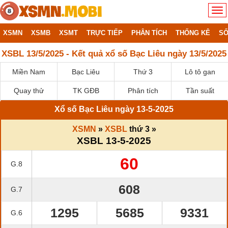
XSMN
XSMB
XSMT
TRỰC TIẾP
PHÂN TÍCH
THỐNG KÊ
SỔ
XSBL 13/5/2025 - Kết quả xổ số Bạc Liêu ngày 13/5/2025
Miền Nam
Bạc Liêu
Thứ 3
Lô tô gan
Quay thử
TK GĐB
Phân tích
Tần suất
Xổ số Bạc Liêu ngày 13-5-2025
XSMN
»
XSBL
thứ 3 »
XSBL 13-5-2025
60
G.8
608
G.7
1295
5685
9331
G.6