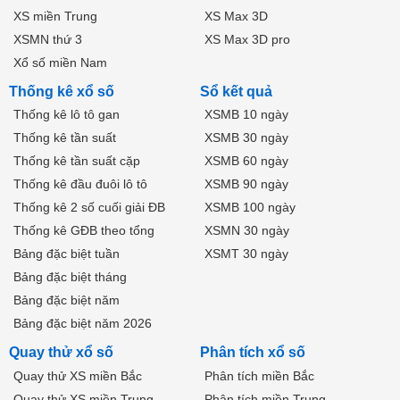
XS miền Trung
XS Max 3D
XSMN thứ 3
XS Max 3D pro
Xổ số miền Nam
Thống kê xổ số
Sổ kết quả
Thống kê lô tô gan
XSMB 10 ngày
Thống kê tần suất
XSMB 30 ngày
Thống kê tần suất cặp
XSMB 60 ngày
Thống kê đầu đuôi lô tô
XSMB 90 ngày
Thống kê 2 số cuối giải ĐB
XSMB 100 ngày
Thống kê GĐB theo tổng
XSMN 30 ngày
Bảng đặc biệt tuần
XSMT 30 ngày
Bảng đặc biệt tháng
Bảng đặc biệt năm
Bảng đặc biệt năm 2026
Quay thử xổ số
Phân tích xổ số
Quay thử XS miền Bắc
Phân tích miền Bắc
Quay thử XS miền Trung
Phân tích miền Trung