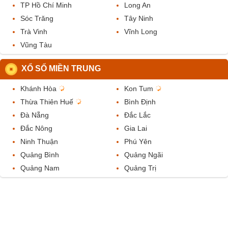
TP Hồ Chí Minh
Long An
Sóc Trăng
Tây Ninh
Trà Vinh
Vĩnh Long
Vũng Tàu
XỔ SỐ MIỀN TRUNG
Khánh Hòa
Kon Tum
Thừa Thiên Huế
Bình Định
Đà Nẵng
Đắc Lắc
Đắc Nông
Gia Lai
Ninh Thuận
Phú Yên
Quảng Bình
Quảng Ngãi
Quảng Nam
Quảng Trị