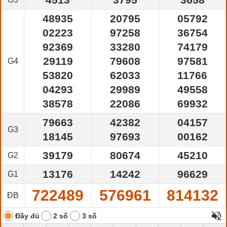
48935
20795
05792
02223
97258
36754
92369
33280
74179
29119
79608
97581
G4
53820
62033
11766
04293
29989
49558
38578
22086
69932
79663
42382
04157
G3
18145
97693
00162
39179
80674
45210
G2
13176
14242
96629
G1
722489
576961
814132
ĐB