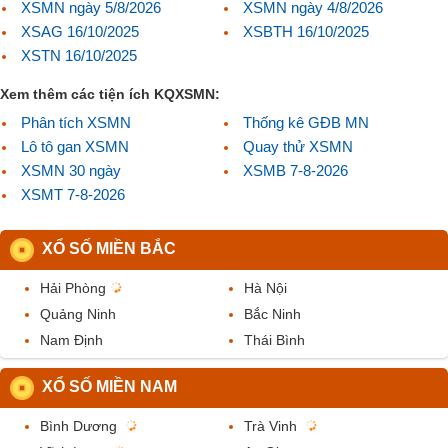
XSMN ngày 5/8/2026
XSMN ngày 4/8/2026
XSAG 16/10/2025
XSBTH 16/10/2025
XSTN 16/10/2025
Xem thêm các tiện ích KQXSMN:
Phân tích XSMN
Thống kê GĐB MN
Lô tô gan XSMN
Quay thử XSMN
XSMN 30 ngày
XSMB 7-8-2026
XSMT 7-8-2026
XỔ SỐ MIỀN BẮC
Hải Phòng
Hà Nội
Quảng Ninh
Bắc Ninh
Nam Định
Thái Bình
XỔ SỐ MIỀN NAM
Bình Dương
Trà Vinh