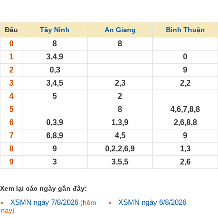
Đầu
Tây Ninh
An Giang
Bình Thuận
0
8
8
1
3,4,9
0
2
0,3
9
3
3,4,5
2,3
2,2
4
5
2
5
8
4,6,7,8,8
6
0,3,9
1,3,9
2,6,8,8
7
6,8,9
4,5
9
8
9
0,2,2,6,9
1,3
9
3
3,5,5
2,6
Xem lại các ngày gần đây:
XSMN ngày 7/8/2026
XSMN ngày 6/8/2026
(hôm
nay)