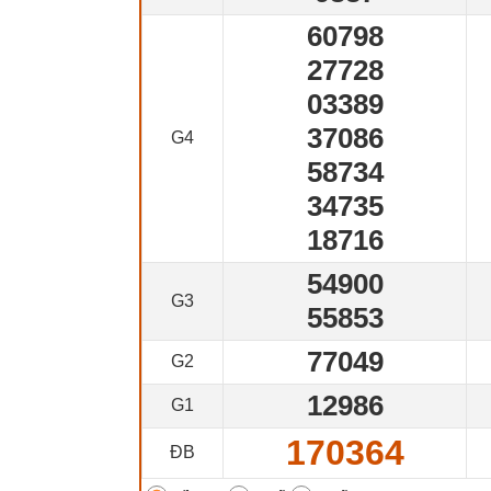
60798
27728
03389
37086
G4
58734
34735
18716
54900
G3
55853
77049
G2
12986
G1
170364
ĐB