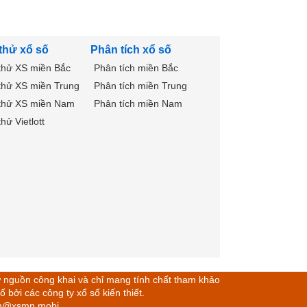
thử xổ số
Phân tích xổ số
thử XS miền Bắc
Phân tích miền Bắc
thử XS miền Trung
Phân tích miền Trung
thử XS miền Nam
Phân tích miền Nam
hử Vietlott
ừ nguồn công khai và chỉ mang tính chất tham khảo
bởi các công ty xổ số kiến thiết.
in@xsmn.mobi