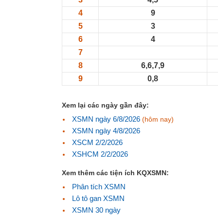
4
9
5
3
6
4
7
8
6,6,7,9
9
0,8
Xem lại các ngày gần đây:
XSMN ngày 6/8/2026
(hôm nay)
XSMN ngày 4/8/2026
XSCM 2/2/2026
XSHCM 2/2/2026
Xem thêm các tiện ích KQXSMN:
Phân tích XSMN
Lô tô gan XSMN
XSMN 30 ngày