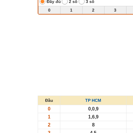
0
1
2
3
Đầu
TP HCM
0
0,0,9
1
1,6,9
2
8
3
4,5