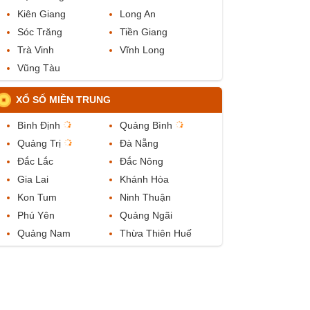
Kiên Giang
Long An
Sóc Trăng
Tiền Giang
Trà Vinh
Vĩnh Long
Vũng Tàu
XỔ SỐ MIỀN TRUNG
Bình Định
Quảng Bình
Quảng Trị
Đà Nẵng
Đắc Lắc
Đắc Nông
Gia Lai
Khánh Hòa
Kon Tum
Ninh Thuận
Phú Yên
Quảng Ngãi
Quảng Nam
Thừa Thiên Huế