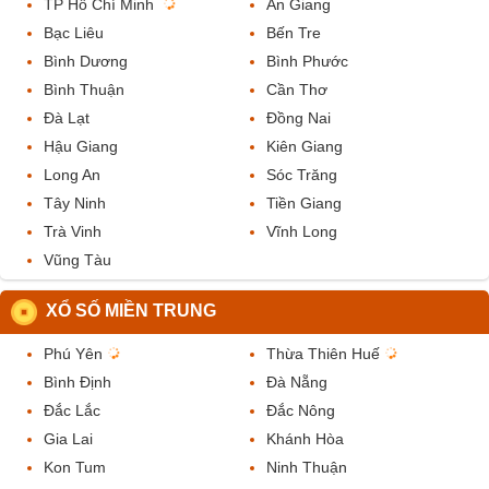
TP Hồ Chí Minh
An Giang
Bạc Liêu
Bến Tre
Bình Dương
Bình Phước
Bình Thuận
Cần Thơ
Đà Lạt
Đồng Nai
Hậu Giang
Kiên Giang
Long An
Sóc Trăng
Tây Ninh
Tiền Giang
Trà Vinh
Vĩnh Long
Vũng Tàu
XỔ SỐ MIỀN TRUNG
Phú Yên
Thừa Thiên Huế
Bình Định
Đà Nẵng
Đắc Lắc
Đắc Nông
Gia Lai
Khánh Hòa
Kon Tum
Ninh Thuận