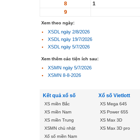
8
1
9
Xem theo ngày:
XSDL ngày 2/8/2026
XSDL ngày 19/7/2026
XSDL ngày 5/7/2026
Xem thêm các tiện ích sau:
XSMN ngày 5/7/2026
XSMN 8-8-2026
Kết quả xổ số
Xổ số Vietlott
XS miền Bắc
XS Mega 645
XS miền Nam
XS Power 655
XS miền Trung
XS Max 3D
XSMN chủ nhật
XS Max 3D pro
Xổ số miền Nam