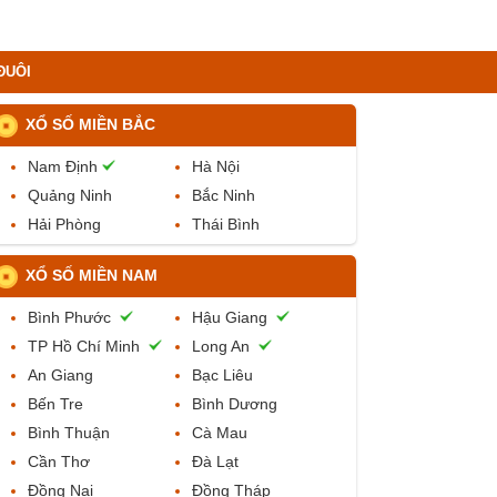
ĐUÔI
XỔ SỐ MIỀN BẮC
Nam Định
Hà Nội
Quảng Ninh
Bắc Ninh
Hải Phòng
Thái Bình
XỔ SỐ MIỀN NAM
Bình Phước
Hậu Giang
TP Hồ Chí Minh
Long An
An Giang
Bạc Liêu
Bến Tre
Bình Dương
Bình Thuận
Cà Mau
Cần Thơ
Đà Lạt
Đồng Nai
Đồng Tháp