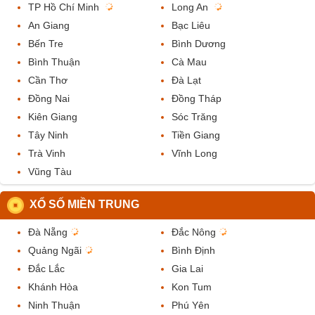
TP Hồ Chí Minh
Long An
An Giang
Bạc Liêu
Bến Tre
Bình Dương
Bình Thuận
Cà Mau
Cần Thơ
Đà Lạt
Đồng Nai
Đồng Tháp
Kiên Giang
Sóc Trăng
Tây Ninh
Tiền Giang
Trà Vinh
Vĩnh Long
Vũng Tàu
XỔ SỐ MIỀN TRUNG
Đà Nẵng
Đắc Nông
Quảng Ngãi
Bình Định
Đắc Lắc
Gia Lai
Khánh Hòa
Kon Tum
Ninh Thuận
Phú Yên