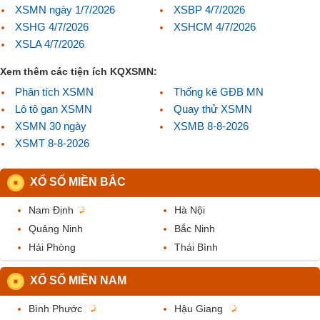
XSMN ngày 1/7/2026
XSBP 4/7/2026
XSHG 4/7/2026
XSHCM 4/7/2026
XSLA 4/7/2026
Xem thêm các tiện ích KQXSMN:
Phân tích XSMN
Thống kê GĐB MN
Lô tô gan XSMN
Quay thử XSMN
XSMN 30 ngày
XSMB 8-8-2026
XSMT 8-8-2026
XỔ SỐ MIỀN BẮC
Nam Định
Hà Nội
Quảng Ninh
Bắc Ninh
Hải Phòng
Thái Bình
XỔ SỐ MIỀN NAM
Bình Phước
Hậu Giang