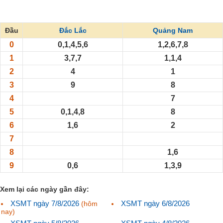
Đầu
Đắc Lắc
Quảng Nam
0
0,1,4,5,6
1,2,6,7,8
1
3,7,7
1,1,4
2
4
1
3
9
8
4
7
5
0,1,4,8
8
6
1,6
2
7
8
1,6
9
0,6
1,3,9
Xem lại các ngày gần đây:
XSMT ngày 7/8/2026
XSMT ngày 6/8/2026
(hôm
nay)