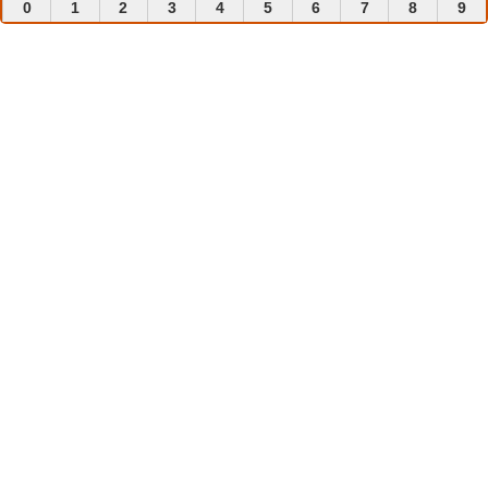
0
1
2
3
4
5
6
7
8
9