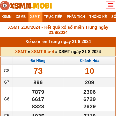
XSMN
XSMB
XSMT
TRỰC TIẾP
PHÂN TÍCH
THỐNG KÊ
SỔ
XSMT 21/8/2024 - Kết quả xổ số miền Trung ngày
21/8/2024
Xổ số miền Trung ngày 21-8-2024
XSMT
»
XSMT thứ 4
» XSMT ngày 21-8-2024
Đà Nẵng
Khánh Hòa
73
10
G8
896
209
G7
7879
2306
6617
6729
G6
8323
2629
1935
7118
G5