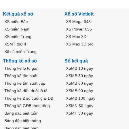
Kết quả xổ số
Xổ số Vietlott
XS miền Bắc
XS Mega 645
XS miền Nam
XS Power 655
XS miền Trung
XS Max 3D
XSMT thứ 4
XS Max 3D pro
Xổ số miền Trung
Thống kê xổ số
Sổ kết quả
Thống kê lô tô gan
XSMB 10 ngày
Thống kê tần suất
XSMB 30 ngày
Thống kê tần suất cặp
XSMB 60 ngày
Thống kê đầu đuôi lô tô
XSMB 90 ngày
Thống kê 2 số cuối giải ĐB
XSMB 100 ngày
Thống kê GĐB theo tổng
XSMN 30 ngày
Bảng đặc biệt tuần
XSMT 30 ngày
Bảng đặc biệt tháng
Bảng đặc biệt năm