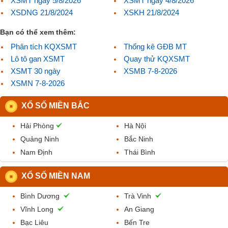
XSMT ngày 5/8/2026
XSMT ngày 4/8/2026
XSDNG 21/8/2024
XSKH 21/8/2024
Bạn có thể xem thêm:
Phân tích KQXSMT
Thống kê GĐB MT
Lô tô gan XSMT
Quay thử KQXSMT
XSMT 30 ngày
XSMB 7-8-2026
XSMN 7-8-2026
XỔ SỐ MIỀN BẮC
Hải Phòng
Hà Nội
Quảng Ninh
Bắc Ninh
Nam Định
Thái Bình
XỔ SỐ MIỀN NAM
Bình Dương
Trà Vinh
Vĩnh Long
An Giang
Bạc Liêu
Bến Tre