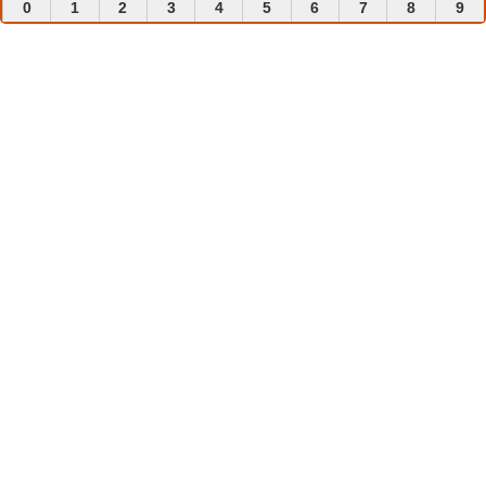
0
1
2
3
4
5
6
7
8
9