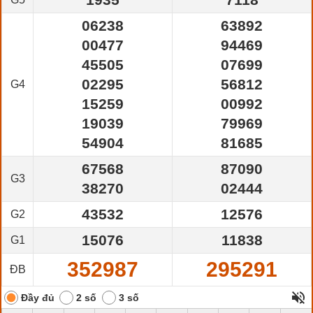
06238
63892
00477
94469
45505
07699
02295
56812
G4
15259
00992
19039
79969
54904
81685
67568
87090
G3
38270
02444
43532
12576
G2
15076
11838
G1
352987
295291
ĐB