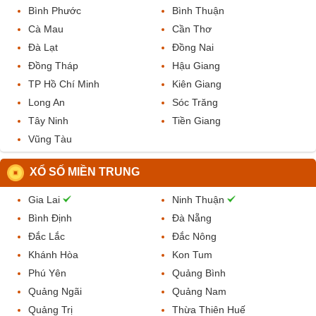
Bình Phước
Bình Thuận
Cà Mau
Cần Thơ
Đà Lạt
Đồng Nai
Đồng Tháp
Hậu Giang
TP Hồ Chí Minh
Kiên Giang
Long An
Sóc Trăng
Tây Ninh
Tiền Giang
Vũng Tàu
XỔ SỐ MIỀN TRUNG
Gia Lai
Ninh Thuận
Bình Định
Đà Nẵng
Đắc Lắc
Đắc Nông
Khánh Hòa
Kon Tum
Phú Yên
Quảng Bình
Quảng Ngãi
Quảng Nam
Quảng Trị
Thừa Thiên Huế