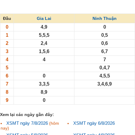
Đầu
Gia Lai
Ninh Thuận
0
4,9
0
1
5,5,5
0,5
2
2,4
0,6
3
1,5,6
6,7
4
4
7
5
0,4,7
6
0
4,5,5
7
3,3,5
3,4,6,9
8
8,9
9
0
Xem lại các ngày gần đây:
XSMT ngày 7/8/2026
XSMT ngày 6/8/2026
(hôm
nay)