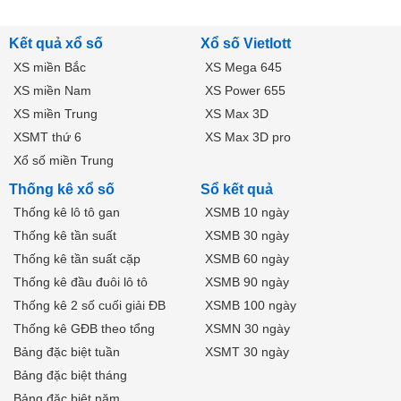
Kết quả xổ số
Xổ số Vietlott
XS miền Bắc
XS Mega 645
XS miền Nam
XS Power 655
XS miền Trung
XS Max 3D
XSMT thứ 6
XS Max 3D pro
Xổ số miền Trung
Thống kê xổ số
Sổ kết quả
Thống kê lô tô gan
XSMB 10 ngày
Thống kê tần suất
XSMB 30 ngày
Thống kê tần suất cặp
XSMB 60 ngày
Thống kê đầu đuôi lô tô
XSMB 90 ngày
Thống kê 2 số cuối giải ĐB
XSMB 100 ngày
Thống kê GĐB theo tổng
XSMN 30 ngày
Bảng đặc biệt tuần
XSMT 30 ngày
Bảng đặc biệt tháng
Bảng đặc biệt năm