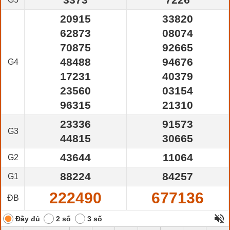
20915
33820
62873
08074
70875
92665
48488
94676
G4
17231
40379
23560
03154
96315
21310
23336
91573
G3
44815
30665
43644
11064
G2
88224
84257
G1
222490
677136
ĐB