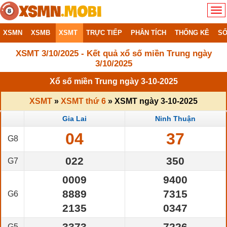
XSMN
XSMB
XSMT
TRỰC TIẾP
PHÂN TÍCH
THỐNG KÊ
SỔ
XSMT 3/10/2025 - Kết quả xổ số miền Trung ngày
3/10/2025
Xổ số miền Trung ngày 3-10-2025
XSMT
»
XSMT thứ 6
» XSMT ngày 3-10-2025
Gia Lai
Ninh Thuận
04
37
G8
022
350
G7
0009
9400
8889
7315
G6
2135
0347
3373
7226
G5