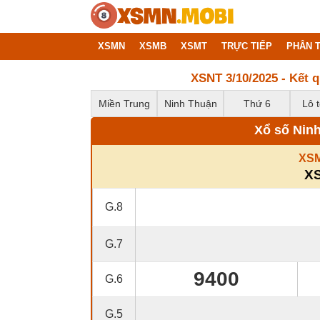
XSMN
XSMB
XSMT
TRỰC TIẾP
PHÂN T
XSNT 3/10/2025 - Kết 
Miền Trung
Ninh Thuận
Thứ 6
Lô 
Xổ số Nin
XS
XS
G.8
G.7
9400
G.6
G.5