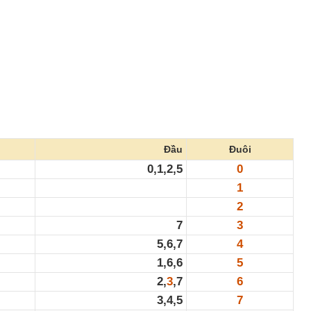
Đầu
Đuôi
0,1,2,5
0
1
2
7
3
5,6,7
4
1,6,6
5
2,
3
,7
6
3,4,5
7