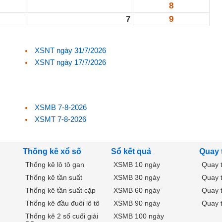
8
7
9
XSNT ngày 31/7/2026
XSNT ngày 17/7/2026
XSMB 7-8-2026
XSMT 7-8-2026
Thống kê xổ số
Sổ kết quả
Quay 
Thống kê lô tô gan
XSMB 10 ngày
Quay 
Thống kê tần suất
XSMB 30 ngày
Quay 
Thống kê tần suất cặp
XSMB 60 ngày
Quay 
Thống kê đầu đuôi lô tô
XSMB 90 ngày
Quay t
Thống kê 2 số cuối giải
XSMB 100 ngày