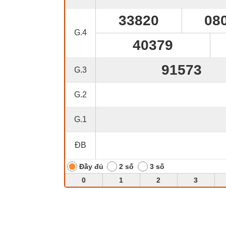
33820
08
G.4
40379
91573
G.3
G.2
G.1
ĐB
0
1
2
3