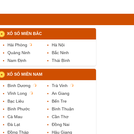
XỔ SỐ MIỀN BẮC
Hải Phòng
Hà Nội
Quảng Ninh
Bắc Ninh
Nam Định
Thái Bình
XỔ SỐ MIỀN NAM
Bình Dương
Trà Vinh
Vĩnh Long
An Giang
Bạc Liêu
Bến Tre
Bình Phước
Bình Thuận
Cà Mau
Cần Thơ
Đà Lạt
Đồng Nai
Đồng Tháp
Hậu Giang