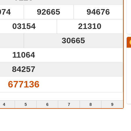
074
92665
94676
03154
21310
30665
11064
84257
677136
4
5
6
7
8
9