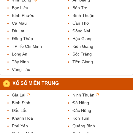
Vĩnh Long
An Giang
Bạc Liêu
Bến Tre
Bình Phước
Bình Thuận
Cà Mau
Cần Thơ
Đà Lạt
Đồng Nai
Đồng Tháp
Hậu Giang
TP Hồ Chí Minh
Kiên Giang
Long An
Sóc Trăng
Tây Ninh
Tiền Giang
Vũng Tàu
XỔ SỐ MIỀN TRUNG
Gia Lai
Ninh Thuận
Bình Định
Đà Nẵng
Đắc Lắc
Đắc Nông
Khánh Hòa
Kon Tum
Phú Yên
Quảng Bình