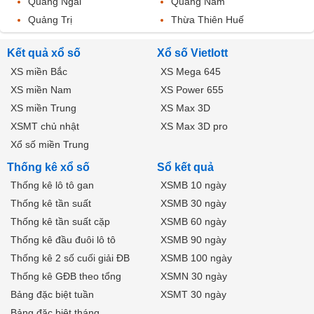
Quảng Ngãi
Quảng Nam
Quảng Trị
Thừa Thiên Huế
Kết quả xổ số
Xổ số Vietlott
XS miền Bắc
XS Mega 645
XS miền Nam
XS Power 655
XS miền Trung
XS Max 3D
XSMT chủ nhật
XS Max 3D pro
Xổ số miền Trung
Thống kê xổ số
Sổ kết quả
Thống kê lô tô gan
XSMB 10 ngày
Thống kê tần suất
XSMB 30 ngày
Thống kê tần suất cặp
XSMB 60 ngày
Thống kê đầu đuôi lô tô
XSMB 90 ngày
Thống kê 2 số cuối giải ĐB
XSMB 100 ngày
Thống kê GĐB theo tổng
XSMN 30 ngày
Bảng đặc biệt tuần
XSMT 30 ngày
Bảng đặc biệt tháng