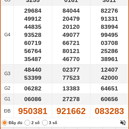
29684
84044
82276
49912
20479
91331
44835
20120
83994
93528
49077
99495
G4
60719
66721
03708
56764
80121
25286
35487
46770
38961
48440
02377
12407
G3
53399
77523
42000
06282
13383
64651
G2
06086
27278
60656
G1
950381
921662
083283
ĐB