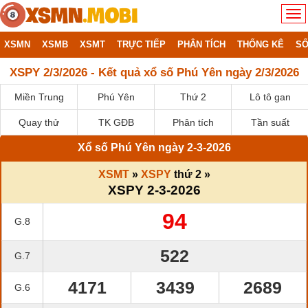
XSMN
XSMB
XSMT
TRỰC TIẾP
PHÂN TÍCH
THỐNG KÊ
SỔ
XSPY 2/3/2026 - Kết quả xổ số Phú Yên ngày 2/3/2026
Miền Trung
Phú Yên
Thứ 2
Lô tô gan
Quay thử
TK GĐB
Phân tích
Tần suất
Xổ số Phú Yên ngày 2-3-2026
XSMT
»
XSPY
thứ 2 »
XSPY 2-3-2026
94
G.8
522
G.7
4171
3439
2689
G.6