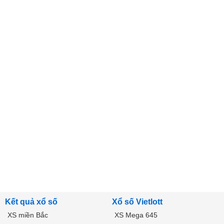
Kết quả xổ số
Xổ số Vietlott
XS miền Bắc
XS Mega 645