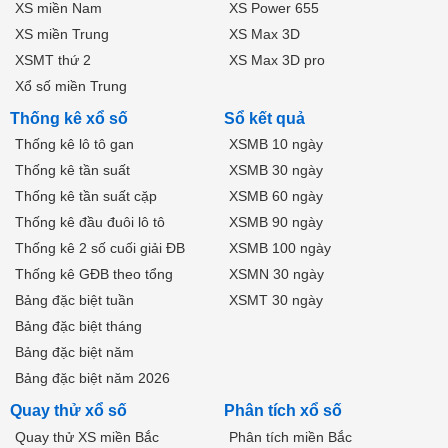
XS miền Nam
XS Power 655
XS miền Trung
XS Max 3D
XSMT thứ 2
XS Max 3D pro
Xổ số miền Trung
Thống kê xổ số
Sổ kết quả
Thống kê lô tô gan
XSMB 10 ngày
Thống kê tần suất
XSMB 30 ngày
Thống kê tần suất cặp
XSMB 60 ngày
Thống kê đầu đuôi lô tô
XSMB 90 ngày
Thống kê 2 số cuối giải ĐB
XSMB 100 ngày
Thống kê GĐB theo tổng
XSMN 30 ngày
Bảng đặc biệt tuần
XSMT 30 ngày
Bảng đặc biệt tháng
Bảng đặc biệt năm
Bảng đặc biệt năm 2026
Quay thử xổ số
Phân tích xổ số
Quay thử XS miền Bắc
Phân tích miền Bắc