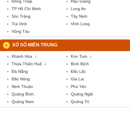
Đồng Tháp
Hậu Giang
TP Hồ Chí Minh
Long An
Sóc Trăng
Tây Ninh
Trà Vinh
Vĩnh Long
Vũng Tàu
XỔ SỐ MIỀN TRUNG
Khánh Hòa
Kon Tum
Thừa Thiên Huế
Bình Định
Đà Nẵng
Đắc Lắc
Đắc Nông
Gia Lai
Ninh Thuận
Phú Yên
Quảng Bình
Quảng Ngãi
Quảng Nam
Quảng Trị