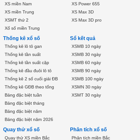
XS miền Nam
XS Power 655
XS miền Trung
XS Max 3D
XSMT thứ 2
XS Max 3D pro
Xổ số miền Trung
Thống kê xổ số
Sổ kết quả
Thống kê lô tô gan
XSMB 10 ngày
Thống kê tần suất
XSMB 30 ngày
Thống kê tần suất cặp
XSMB 60 ngày
Thống kê đầu đuôi lô tô
XSMB 90 ngày
Thống kê 2 số cuối giải ĐB
XSMB 100 ngày
Thống kê GĐB theo tổng
XSMN 30 ngày
Bảng đặc biệt tuần
XSMT 30 ngày
Bảng đặc biệt tháng
Bảng đặc biệt năm
Bảng đặc biệt năm 2026
Quay thử xổ số
Phân tích xổ số
Quay thử XS miền Bắc
Phân tích miền Bắc