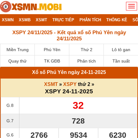
XSMN
XSMB
XSMT
TRỰC TIẾP
PHÂN TÍCH
THỐNG KÊ
SỔ
XSPY 24/11/2025 - Kết quả xổ số Phú Yên ngày
24/11/2025
Miền Trung
Phú Yên
Thứ 2
Lô tô gan
Quay thử
TK GĐB
Phân tích
Tần suất
Xổ số Phú Yên ngày 24-11-2025
XSMT
»
XSPY
thứ 2 »
XSPY 24-11-2025
32
G.8
728
G.7
2766
9534
6230
G.6