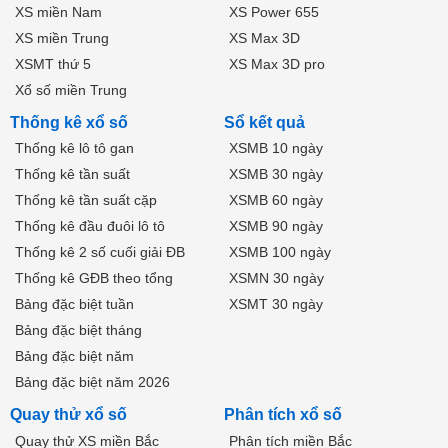
XS miền Nam
XS Power 655
XS miền Trung
XS Max 3D
XSMT thứ 5
XS Max 3D pro
Xổ số miền Trung
Thống kê xổ số
Sổ kết quả
Thống kê lô tô gan
XSMB 10 ngày
Thống kê tần suất
XSMB 30 ngày
Thống kê tần suất cặp
XSMB 60 ngày
Thống kê đầu đuôi lô tô
XSMB 90 ngày
Thống kê 2 số cuối giải ĐB
XSMB 100 ngày
Thống kê GĐB theo tổng
XSMN 30 ngày
Bảng đặc biệt tuần
XSMT 30 ngày
Bảng đặc biệt tháng
Bảng đặc biệt năm
Bảng đặc biệt năm 2026
Quay thử xổ số
Phân tích xổ số
Quay thử XS miền Bắc
Phân tích miền Bắc