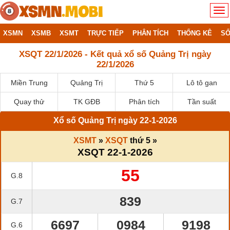
XSMN
XSMB
XSMT
TRỰC TIẾP
PHÂN TÍCH
THỐNG KÊ
SỔ
XSQT 22/1/2026 - Kết quả xổ số Quảng Trị ngày
22/1/2026
Miền Trung
Quảng Trị
Thứ 5
Lô tô gan
Quay thử
TK GĐB
Phân tích
Tần suất
Xổ số Quảng Trị ngày 22-1-2026
XSMT
»
XSQT
thứ 5 »
XSQT 22-1-2026
55
G.8
839
G.7
6697
0984
9198
G.6