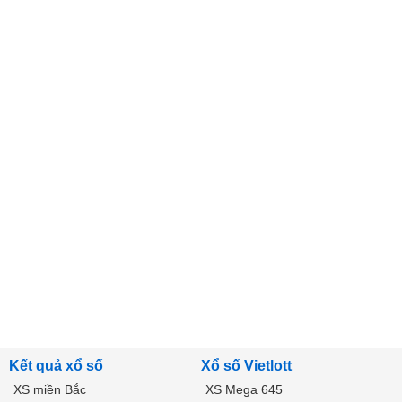
Kết quả xổ số
Xổ số Vietlott
XS miền Bắc
XS Mega 645