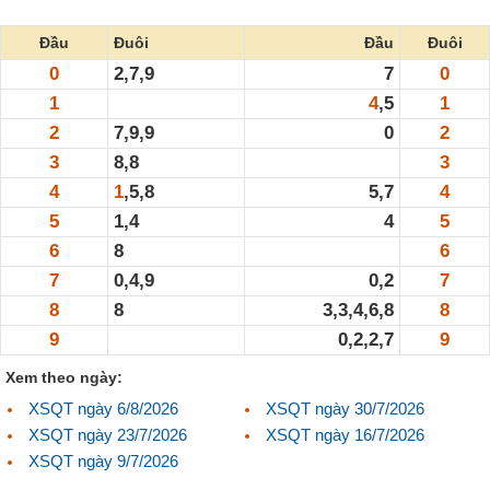
Đầu
Đuôi
Đầu
Đuôi
0
2,7,9
7
0
1
4
,5
1
2
7,9,9
0
2
3
8,8
3
4
1
,5,8
5,7
4
5
1,4
4
5
6
8
6
7
0,4,9
0,2
7
8
8
3,3,4,6,8
8
9
0,2,2,7
9
Xem theo ngày:
XSQT ngày 6/8/2026
XSQT ngày 30/7/2026
XSQT ngày 23/7/2026
XSQT ngày 16/7/2026
XSQT ngày 9/7/2026