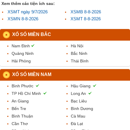
Xem thêm các tiện ích sau:
XSMT ngày 9/7/2026
XSMB 8-8-2026
XSMN 8-8-2026
XSMT 8-8-2026
XỔ SỐ MIỀN BẮC
Nam Định
Hà Nội
Quảng Ninh
Bắc Ninh
Hải Phòng
Thái Bình
XỔ SỐ MIỀN NAM
Bình Phước
Hậu Giang
TP Hồ Chí Minh
Long An
An Giang
Bạc Liêu
Bến Tre
Bình Dương
Bình Thuận
Cà Mau
Cần Thơ
Đà Lạt