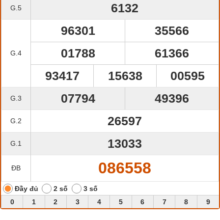
6132
G.5
96301
35566
01788
61366
G.4
93417
15638
00595
07794
49396
G.3
26597
G.2
13033
G.1
086558
ĐB
0
1
2
3
4
5
6
7
8
9