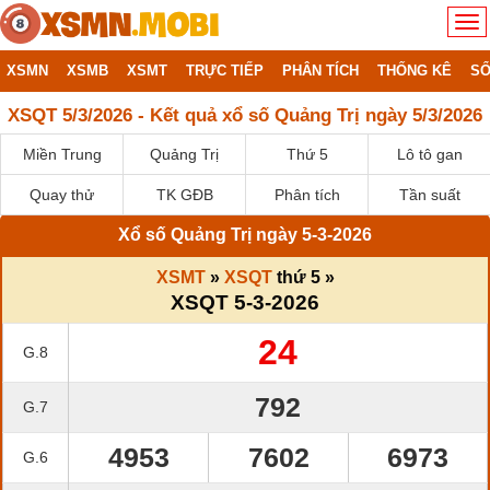
XSMN
XSMB
XSMT
TRỰC TIẾP
PHÂN TÍCH
THỐNG KÊ
SỔ
XSQT 5/3/2026 - Kết quả xổ số Quảng Trị ngày 5/3/2026
Miền Trung
Quảng Trị
Thứ 5
Lô tô gan
Quay thử
TK GĐB
Phân tích
Tần suất
Xổ số Quảng Trị ngày 5-3-2026
XSMT
»
XSQT
thứ 5 »
XSQT 5-3-2026
24
G.8
792
G.7
4953
7602
6973
G.6