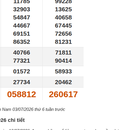
n Nam 03/07/2026 thứ 6 tuần trước
6 chi tiết