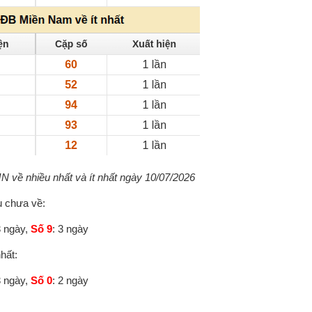
N về nhiều nhất và ít nhất ngày 10/07/2026
 chưa về:
3 ngày,
Số 9
: 3 ngày
hất:
3 ngày,
Số 0
: 2 ngày