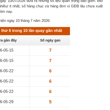
ày 10/07/2026 đưa ra những số liệu quan trọng bao gồm: loto
iều/ ít nhất, số hàng chục và hàng đơn vị GĐB lâu chưa xuất
hôm nay.
hiện ngày 10 tháng 7 năm 2026: