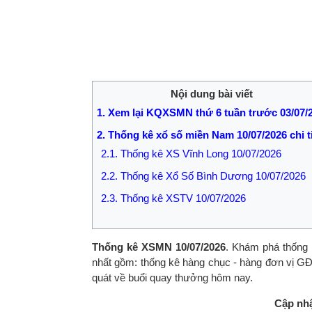
Nội dung bài viết
1. Xem lại KQXSMN thứ 6 tuần trước 03/07/
2. Thống kê xổ số miền Nam 10/07/2026 chi t
2.1. Thống kê XS Vĩnh Long 10/07/2026
2.2. Thống kê Xổ Số Bình Dương 10/07/2026
2.3. Thống kê XSTV 10/07/2026
Thống kê XSMN 10/07/2026
. Khám phá thống
nhất gồm: thống kê hàng chục - hàng đơn vị GĐB
quát về buổi quay thưởng hôm nay.
Cập nhậ