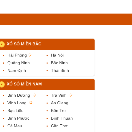
XỔ SỐ MIỀN BẮC
Hải Phòng
Hà Nội
Quảng Ninh
Bắc Ninh
Nam Định
Thái Bình
XỔ SỐ MIỀN NAM
Bình Dương
Trà Vinh
Vĩnh Long
An Giang
Bạc Liêu
Bến Tre
Bình Phước
Bình Thuận
Cà Mau
Cần Thơ