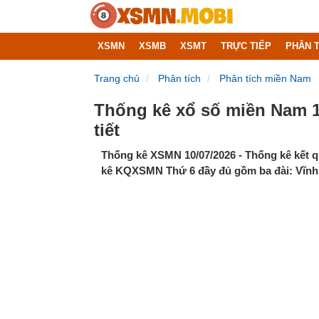
XSMN
XSMB
XSMT
TRỰC TIẾP
PHÂN T
Trang chủ
Phân tích
Phân tích miền Nam
Thống kê xổ số miền Nam 1
tiết
Thống kê XSMN 10/07/2026 - Thống kê kết q
kê KQXSMN Thứ 6 đầy đủ gồm ba đài: Vĩnh