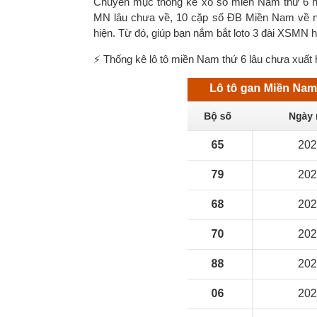
Chuyên mục thống kê xổ số miền Nam thứ 6 ng
MN lâu chưa về, 10 cặp số ĐB Miền Nam về nh
hiện. Từ đó, giúp bạn nắm bắt
loto 3 đài XSMN 
⚡ Thống kê lô tô miền Nam thứ 6 lâu chưa xuất 