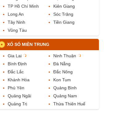
TP Hồ Chí Minh
Kiên Giang
Long An
Sóc Trăng
Tây Ninh
Tiền Giang
Vũng Tàu
XỔ SỐ MIỀN TRUNG
Gia Lai
Ninh Thuận
Bình Định
Đà Nẵng
Đắc Lắc
Đắc Nông
Khánh Hòa
Kon Tum
Phú Yên
Quảng Bình
Quảng Ngãi
Quảng Nam
Quảng Trị
Thừa Thiên Huế