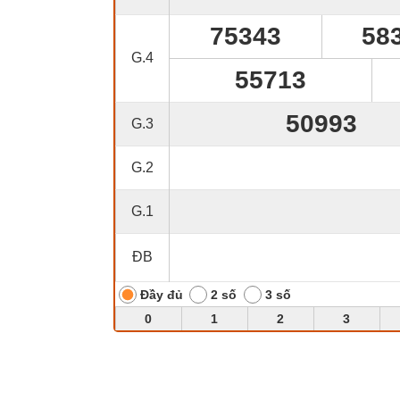
75343
58
G.4
55713
50993
G.3
G.2
G.1
ĐB
0
1
2
3