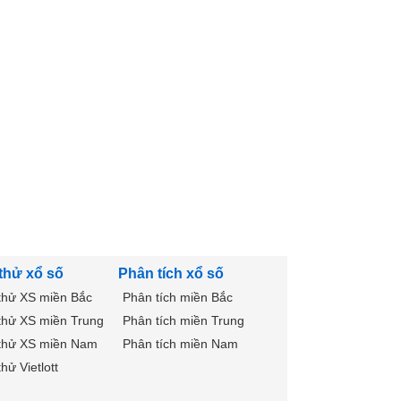
thử xổ số
Phân tích xổ số
thử XS miền Bắc
Phân tích miền Bắc
thử XS miền Trung
Phân tích miền Trung
thử XS miền Nam
Phân tích miền Nam
hử Vietlott