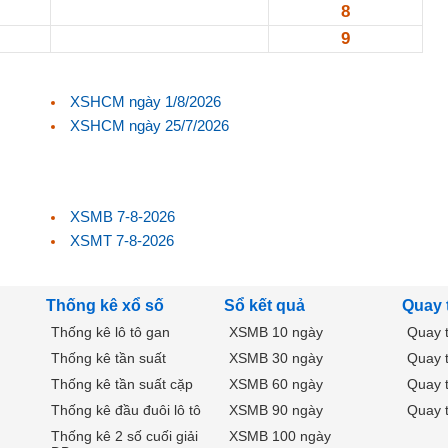
8
9
XSHCM ngày 1/8/2026
XSHCM ngày 25/7/2026
XSMB 7-8-2026
XSMT 7-8-2026
Thống kê xổ số
Sổ kết quả
Quay 
Thống kê lô tô gan
XSMB 10 ngày
Quay 
Thống kê tần suất
XSMB 30 ngày
Quay 
Thống kê tần suất cặp
XSMB 60 ngày
Quay 
Thống kê đầu đuôi lô tô
XSMB 90 ngày
Quay t
Thống kê 2 số cuối giải
XSMB 100 ngày