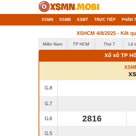
XSMN
XSMB
XSMT
TRỰC TIẾP
PHÂN T
XSHCM 4/8/2025 - Kết qu
Miền Nam
TP HCM
Thứ 7
Lô 
Xổ số TP Hồ
XSM
XS
G.8
G.7
2816
G.6
G.5