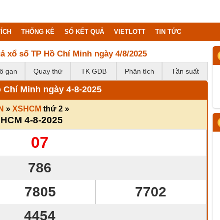
ÍCH
THỐNG KÊ
SỔ KẾT QUẢ
VIETLOTT
TIN TỨC
ả xổ số TP Hồ Chí Minh ngày 4/8/2025
tô gan
Quay thử
TK GĐB
Phân tích
Tần suất
 Chí Minh ngày 4-8-2025
N
»
XSHCM
thứ 2 »
HCM 4-8-2025
07
786
7805
7702
4454