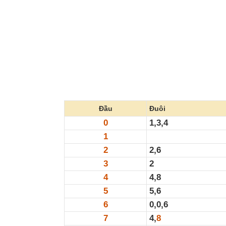
Đầu
Đuôi
0
1,3,4
1
2
2,6
3
2
4
4,8
5
5,6
6
0,0,6
7
4,
8