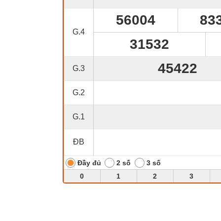
56004
83
G.4
31532
45422
G.3
G.2
G.1
ĐB
0
1
2
3