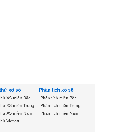
thử xổ số
Phân tích xổ số
thử XS miền Bắc
Phân tích miền Bắc
thử XS miền Trung
Phân tích miền Trung
thử XS miền Nam
Phân tích miền Nam
hử Vietlott