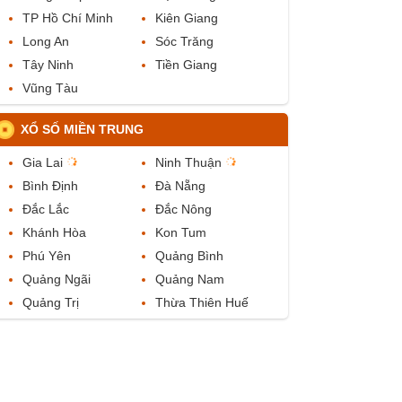
TP Hồ Chí Minh
Kiên Giang
Long An
Sóc Trăng
Tây Ninh
Tiền Giang
Vũng Tàu
XỔ SỐ MIỀN TRUNG
Gia Lai
Ninh Thuận
Bình Định
Đà Nẵng
Đắc Lắc
Đắc Nông
Khánh Hòa
Kon Tum
Phú Yên
Quảng Bình
Quảng Ngãi
Quảng Nam
Quảng Trị
Thừa Thiên Huế