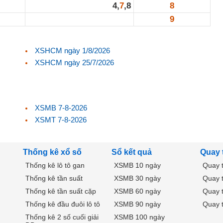
4,
7
,8
8
9
XSHCM ngày 1/8/2026
XSHCM ngày 25/7/2026
XSMB 7-8-2026
XSMT 7-8-2026
Thống kê xổ số
Sổ kết quả
Quay 
Thống kê lô tô gan
XSMB 10 ngày
Quay 
Thống kê tần suất
XSMB 30 ngày
Quay 
Thống kê tần suất cặp
XSMB 60 ngày
Quay 
Thống kê đầu đuôi lô tô
XSMB 90 ngày
Quay t
Thống kê 2 số cuối giải
XSMB 100 ngày