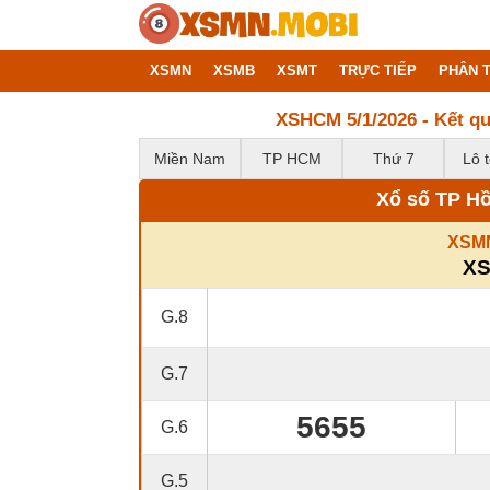
XSMN
XSMB
XSMT
TRỰC TIẾP
PHÂN T
XSHCM 5/1/2026 - Kết qu
Miền Nam
TP HCM
Thứ 7
Lô 
Xổ số TP Hồ
XSM
XS
G.8
G.7
5655
G.6
G.5