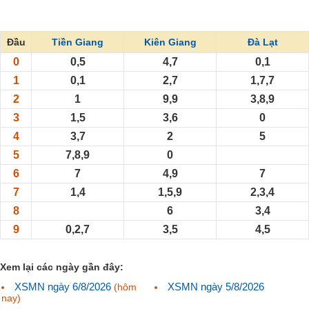
Đầu
Tiền Giang
Kiên Giang
Đà Lạt
0
0,5
4,7
0,1
1
0,1
2,7
1,7,7
2
1
9,9
3,8,9
3
1,5
3,6
0
4
3,7
2
5
5
7,8,9
0
6
7
4,9
7
7
1,4
1,5,9
2,3,4
8
6
3,4
9
0,2,7
3,5
4,5
Xem lại các ngày gần đây:
XSMN ngày 6/8/2026
XSMN ngày 5/8/2026
(hôm
nay)