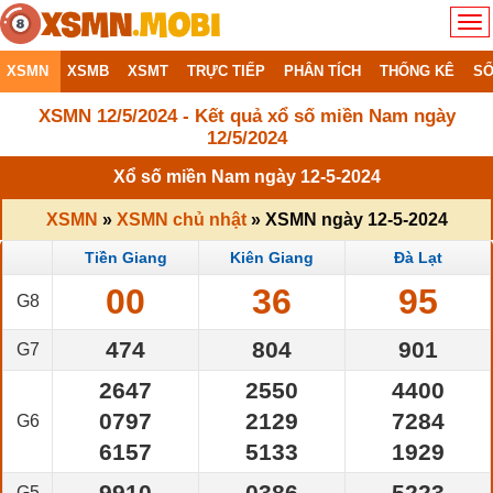
XSMN
XSMB
XSMT
TRỰC TIẾP
PHÂN TÍCH
THỐNG KÊ
SỔ
XSMN 12/5/2024 - Kết quả xổ số miền Nam ngày
12/5/2024
Xổ số miền Nam ngày 12-5-2024
XSMN
»
XSMN chủ nhật
» XSMN ngày 12-5-2024
Tiền Giang
Kiên Giang
Đà Lạt
00
36
95
G8
474
804
901
G7
2647
2550
4400
0797
2129
7284
G6
6157
5133
1929
9910
0386
5223
G5