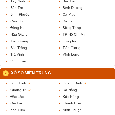
Tây Ninh
Bạc Liêu
Bến Tre
Bình Dương
Bình Phước
Cà Mau
Cần Thơ
Đà Lạt
Đồng Nai
Đồng Tháp
Hậu Giang
TP Hồ Chí Minh
Kiên Giang
Long An
Sóc Trăng
Tiền Giang
Trà Vinh
Vĩnh Long
Vũng Tàu
XỔ SỐ MIỀN TRUNG
Bình Định
Quảng Bình
Quảng Trị
Đà Nẵng
Đắc Lắc
Đắc Nông
Gia Lai
Khánh Hòa
Kon Tum
Ninh Thuận