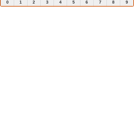
0
1
2
3
4
5
6
7
8
9