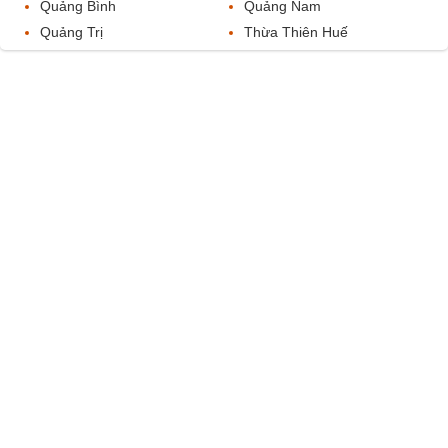
Quảng Bình
Quảng Nam
Quảng Trị
Thừa Thiên Huế