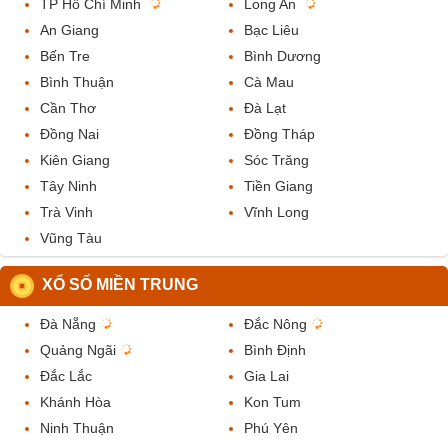
TP Hồ Chí Minh
Long An
An Giang
Bạc Liêu
Bến Tre
Bình Dương
Bình Thuận
Cà Mau
Cần Thơ
Đà Lạt
Đồng Nai
Đồng Tháp
Kiên Giang
Sóc Trăng
Tây Ninh
Tiền Giang
Trà Vinh
Vĩnh Long
Vũng Tàu
XỔ SỐ MIỀN TRUNG
Đà Nẵng
Đắc Nông
Quảng Ngãi
Bình Định
Đắc Lắc
Gia Lai
Khánh Hòa
Kon Tum
Ninh Thuận
Phú Yên