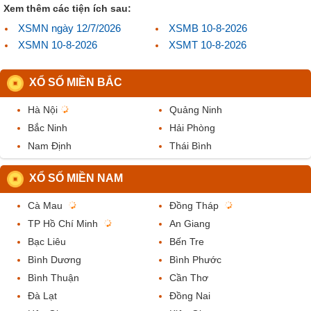
Xem thêm các tiện ích sau:
XSMN ngày 12/7/2026
XSMB 10-8-2026
XSMN 10-8-2026
XSMT 10-8-2026
XỔ SỐ MIỀN BẮC
Hà Nội
Quảng Ninh
Bắc Ninh
Hải Phòng
Nam Định
Thái Bình
XỔ SỐ MIỀN NAM
Cà Mau
Đồng Tháp
TP Hồ Chí Minh
An Giang
Bạc Liêu
Bến Tre
Bình Dương
Bình Phước
Bình Thuận
Cần Thơ
Đà Lạt
Đồng Nai