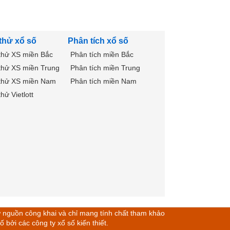
thử xổ số
Phân tích xổ số
thử XS miền Bắc
Phân tích miền Bắc
thử XS miền Trung
Phân tích miền Trung
thử XS miền Nam
Phân tích miền Nam
hử Vietlott
ừ nguồn công khai và chỉ mang tính chất tham khảo
bởi các công ty xổ số kiến thiết.