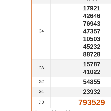
17921
42646
76943
47357
G4
10503
45232
88728
15787
G3
41022
54855
G2
23932
G1
793529
ĐB