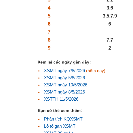
4
3,6
5
3,5,7,9
6
6
7
8
7,7
9
2
Xem lại các ngày gần đây:
XSMT ngày 7/8/2026
(hôm nay)
XSMT ngày 5/8/2026
XSMT ngày 10/5/2026
XSMT ngày 8/5/2026
XSTTH 11/5/2026
Bạn có thể xem thêm:
Phân tích KQXSMT
Lô tô gan XSMT