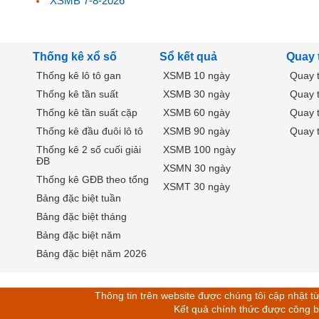
XSMB 7-8-2026
Thống kê xổ số
Sổ kết quả
Quay 
Thống kê lô tô gan
XSMB 10 ngày
Quay 
Thống kê tần suất
XSMB 30 ngày
Quay 
Thống kê tần suất cặp
XSMB 60 ngày
Quay 
Thống kê đầu đuôi lô tô
XSMB 90 ngày
Quay t
Thống kê 2 số cuối giải
XSMB 100 ngày
ĐB
XSMN 30 ngày
Thống kê GĐB theo tổng
XSMT 30 ngày
Bảng đặc biệt tuần
Bảng đặc biệt tháng
Bảng đặc biệt năm
Bảng đặc biệt năm 2026
Thông tin trên website được chúng tôi cập nhật t
Kết quả chính thức được công bố 