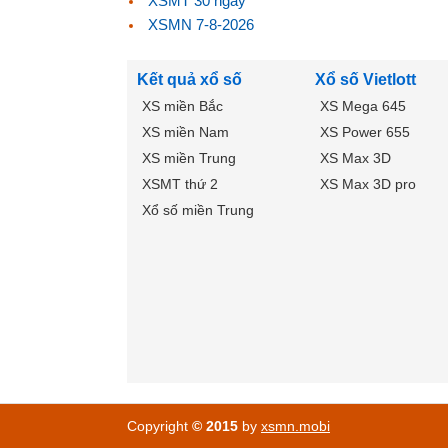
XSMT 30 ngày
XSMN 7-8-2026
Kết quả xổ số
Xổ số Vietlott
XS miền Bắc
XS Mega 645
XS miền Nam
XS Power 655
XS miền Trung
XS Max 3D
XSMT thứ 2
XS Max 3D pro
Xổ số miền Trung
Copyright
© 2015
by
xsmn.mobi