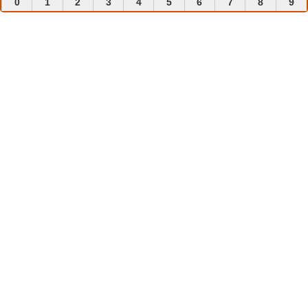
0
1
2
3
4
5
6
7
8
9