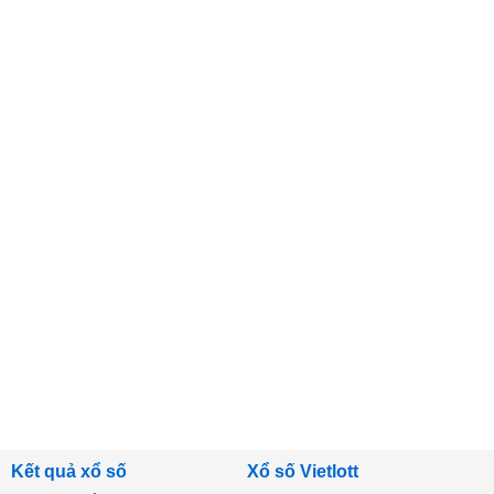
Kết quả xổ số
Xổ số Vietlott