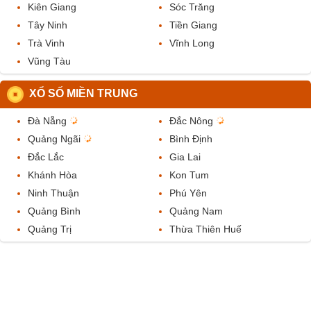
Kiên Giang
Sóc Trăng
Tây Ninh
Tiền Giang
Trà Vinh
Vĩnh Long
Vũng Tàu
XỔ SỐ MIỀN TRUNG
Đà Nẵng
Đắc Nông
Quảng Ngãi
Bình Định
Đắc Lắc
Gia Lai
Khánh Hòa
Kon Tum
Ninh Thuận
Phú Yên
Quảng Bình
Quảng Nam
Quảng Trị
Thừa Thiên Huế