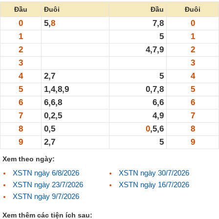
Đầu
Đuôi
Đầu
Đuôi
0
5,
8
7,8
0
1
5
1
2
4,7,9
2
3
3
4
2,7
5
4
5
1,4,8,9
0,7,8
5
6
6,6,8
6,6
6
7
0,2,5
4,9
7
8
0,5
0
,5,6
8
9
2,7
5
9
Xem theo ngày:
XSTN ngày 6/8/2026
XSTN ngày 30/7/2026
XSTN ngày 23/7/2026
XSTN ngày 16/7/2026
XSTN ngày 9/7/2026
Xem thêm các tiện ích sau: