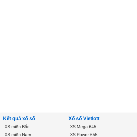
Kết quả xổ số
Xổ số Vietlott
XS miền Bắc
XS Mega 645
XS miền Nam
XS Power 655