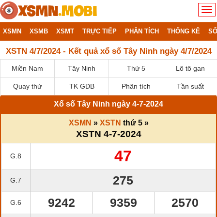
XSMN
XSMB
XSMT
TRỰC TIẾP
PHÂN TÍCH
THỐNG KÊ
SỔ
XSTN 4/7/2024 - Kết quả xổ số Tây Ninh ngày 4/7/2024
Miền Nam
Tây Ninh
Thứ 5
Lô tô gan
Quay thử
TK GĐB
Phân tích
Tần suất
Xổ số Tây Ninh ngày 4-7-2024
XSMN
»
XSTN
thứ 5 »
XSTN 4-7-2024
47
G.8
275
G.7
9242
9359
2570
G.6