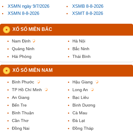
XSMN ngày 9/7/2026
XSMB 8-8-2026
XSMN 8-8-2026
XSMT 8-8-2026
XỔ SỐ MIỀN BẮC
Nam Định
Hà Nội
Quảng Ninh
Bắc Ninh
Hải Phòng
Thái Bình
XỔ SỐ MIỀN NAM
Bình Phước
Hậu Giang
TP Hồ Chí Minh
Long An
An Giang
Bạc Liêu
Bến Tre
Bình Dương
Bình Thuận
Cà Mau
Cần Thơ
Đà Lạt
Đồng Nai
Đồng Tháp