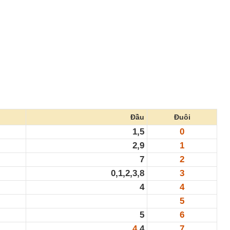
Đầu
Đuôi
1,5
0
2,9
1
7
2
0,1,2,3,8
3
4
4
5
5
6
4
,4
7