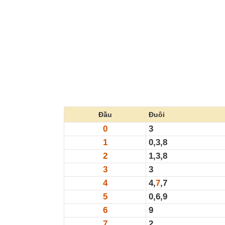
Đầu
Đuôi
0
3
1
0,3,8
2
1,3,8
3
3
4
4,
7
,7
5
0,6,9
6
9
7
2