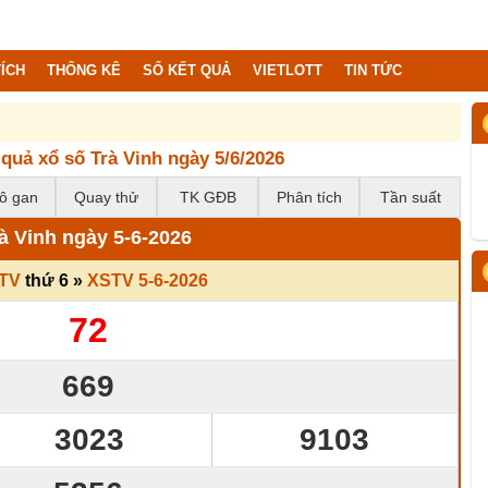
ÍCH
THỐNG KÊ
SỔ KẾT QUẢ
VIETLOTT
TIN TỨC
 quả xổ số Trà Vinh ngày 5/6/2026
tô gan
Quay thử
TK GĐB
Phân tích
Tần suất
à Vinh ngày 5-6-2026
TV
thứ 6 »
XSTV 5-6-2026
72
669
3023
9103