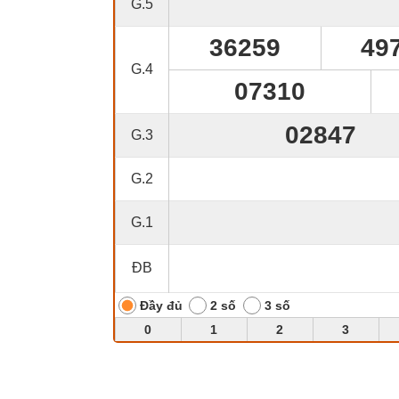
G.5
36259
49
G.4
07310
02847
G.3
G.2
G.1
ĐB
0
1
2
3