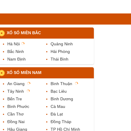
XỔ SỐ MIỀN BẮC
Hà Nội
Quảng Ninh
Bắc Ninh
Hải Phòng
Nam Định
Thái Bình
XỔ SỐ MIỀN NAM
An Giang
Bình Thuận
Tây Ninh
Bạc Liêu
Bến Tre
Bình Dương
Bình Phước
Cà Mau
Cần Thơ
Đà Lạt
Đồng Nai
Đồng Tháp
Hậu Giang
TP Hồ Chí Minh