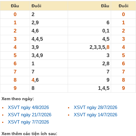
Đầu
Đuôi
Đầu
Đuôi
0
2
0
1
2,9
6
1
2
4,6
0,1
2
3
4,4,5
4,5
3
4
3,9
2,3,3,5,
8
4
5
3,4,9
3
5
6
1
2,8
6
7
7
7
7
8
4
,6
9
8
9
8
1,4,5
9
Xem theo ngày:
XSVT ngày 4/8/2026
XSVT ngày 28/7/2026
XSVT ngày 21/7/2026
XSVT ngày 14/7/2026
XSVT ngày 7/7/2026
Xem thêm các tiện ích sau: