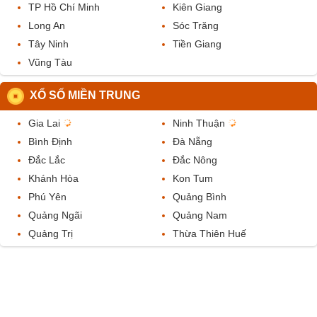
TP Hồ Chí Minh
Kiên Giang
Long An
Sóc Trăng
Tây Ninh
Tiền Giang
Vũng Tàu
XỔ SỐ MIỀN TRUNG
Gia Lai
Ninh Thuận
Bình Định
Đà Nẵng
Đắc Lắc
Đắc Nông
Khánh Hòa
Kon Tum
Phú Yên
Quảng Bình
Quảng Ngãi
Quảng Nam
Quảng Trị
Thừa Thiên Huế