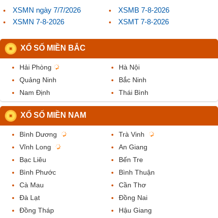
XSMN ngày 7/7/2026
XSMB 7-8-2026
XSMN 7-8-2026
XSMT 7-8-2026
XỔ SỐ MIỀN BẮC
Hải Phòng
Hà Nội
Quảng Ninh
Bắc Ninh
Nam Định
Thái Bình
XỔ SỐ MIỀN NAM
Bình Dương
Trà Vinh
Vĩnh Long
An Giang
Bạc Liêu
Bến Tre
Bình Phước
Bình Thuận
Cà Mau
Cần Thơ
Đà Lạt
Đồng Nai
Đồng Tháp
Hậu Giang