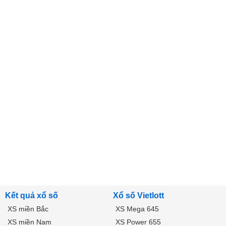
Kết quả xổ số
Xổ số Vietlott
XS miền Bắc
XS Mega 645
XS miền Nam
XS Power 655