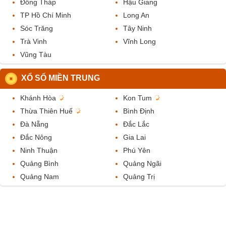
Đồng Tháp
Hậu Giang
TP Hồ Chí Minh
Long An
Sóc Trăng
Tây Ninh
Trà Vinh
Vĩnh Long
Vũng Tàu
XỔ SỐ MIỀN TRUNG
Khánh Hòa
Kon Tum
Thừa Thiên Huế
Bình Định
Đà Nẵng
Đắc Lắc
Đắc Nông
Gia Lai
Ninh Thuận
Phú Yên
Quảng Bình
Quảng Ngãi
Quảng Nam
Quảng Trị