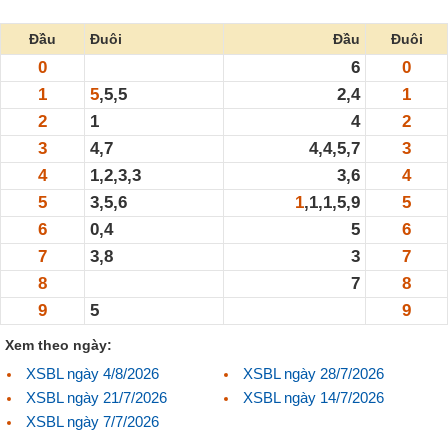
Đầu
Đuôi
Đầu
Đuôi
0
6
0
1
5
,5,5
2,4
1
2
1
4
2
3
4,7
4,4,5,7
3
4
1,2,3,3
3,6
4
5
3,5,6
1
,1,1,5,9
5
6
0,4
5
6
7
3,8
3
7
8
7
8
9
5
9
Xem theo ngày:
XSBL ngày 4/8/2026
XSBL ngày 28/7/2026
XSBL ngày 21/7/2026
XSBL ngày 14/7/2026
XSBL ngày 7/7/2026