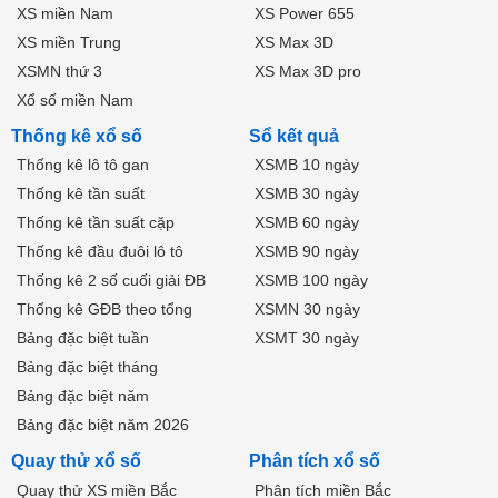
XS miền Nam
XS Power 655
XS miền Trung
XS Max 3D
XSMN thứ 3
XS Max 3D pro
Xổ số miền Nam
Thống kê xổ số
Sổ kết quả
Thống kê lô tô gan
XSMB 10 ngày
Thống kê tần suất
XSMB 30 ngày
Thống kê tần suất cặp
XSMB 60 ngày
Thống kê đầu đuôi lô tô
XSMB 90 ngày
Thống kê 2 số cuối giải ĐB
XSMB 100 ngày
Thống kê GĐB theo tổng
XSMN 30 ngày
Bảng đặc biệt tuần
XSMT 30 ngày
Bảng đặc biệt tháng
Bảng đặc biệt năm
Bảng đặc biệt năm 2026
Quay thử xổ số
Phân tích xổ số
Quay thử XS miền Bắc
Phân tích miền Bắc