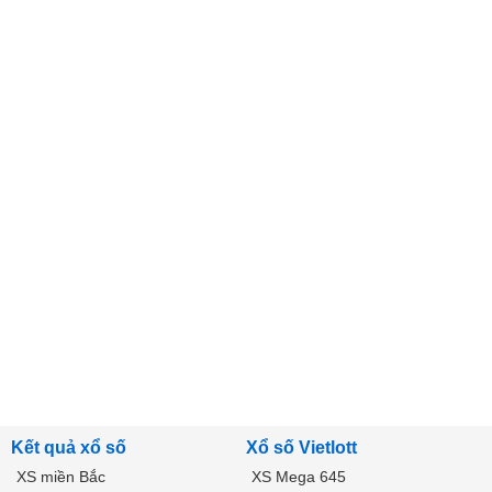
Kết quả xổ số
Xổ số Vietlott
XS miền Bắc
XS Mega 645