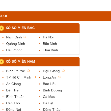
ĐUÔI
XỔ SỐ MIỀN BẮC
Nam Định
Hà Nội
Quảng Ninh
Bắc Ninh
Hải Phòng
Thái Bình
XỔ SỐ MIỀN NAM
Bình Phước
Hậu Giang
TP Hồ Chí Minh
Long An
An Giang
Bạc Liêu
Bến Tre
Bình Dương
Bình Thuận
Cà Mau
Cần Thơ
Đà Lạt
Đồng Nai
Đồng Tháp