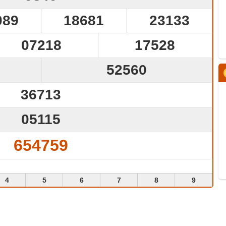
089
18681
23133
07218
17528
52560
36713
05115
654759
4
5
6
7
8
9