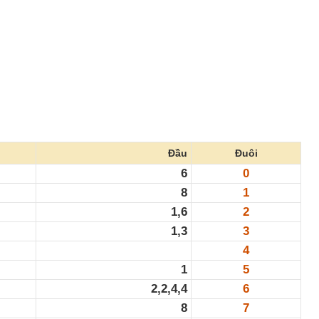
Đầu
Đuôi
6
0
8
1
1,6
2
1,3
3
4
1
5
2,2,4,4
6
8
7