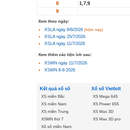
8
1,7,9
9
Xem theo ngày:
XSLA ngày 8/8/2026
(hôm nay)
XSLA ngày 25/7/2026
XSLA ngày 11/7/2026
Xem thêm các tiện ích sau:
XSMN ngày 11/7/2026
XSMN 8-8-2026
Kết quả xổ số
Xổ số Vietlott
XS miền Bắc
XS Mega 645
XS miền Nam
XS Power 655
XS miền Trung
XS Max 3D
XSMN thứ 7
XS Max 3D pro
Xổ số miền Nam