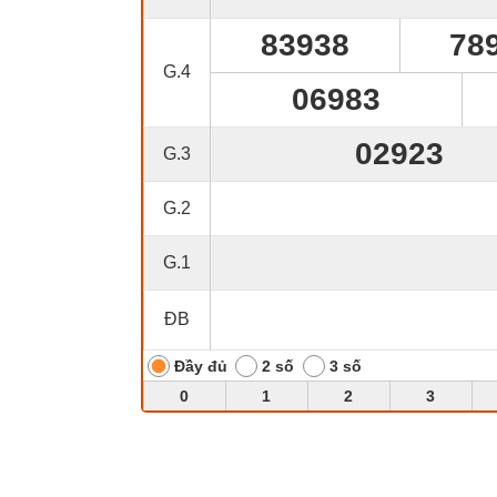
83938
78
G.4
06983
02923
G.3
G.2
G.1
ĐB
0
1
2
3