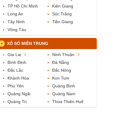
TP Hồ Chí Minh
Kiên Giang
Long An
Sóc Trăng
Tây Ninh
Tiền Giang
Vũng Tàu
XỔ SỐ MIỀN TRUNG
Gia Lai
Ninh Thuận
Bình Định
Đà Nẵng
Đắc Lắc
Đắc Nông
Khánh Hòa
Kon Tum
Phú Yên
Quảng Bình
Quảng Ngãi
Quảng Nam
Quảng Trị
Thừa Thiên Huế