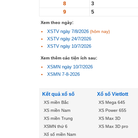
8
3
9
5
Xem theo ngày:
XSTV ngày 7/8/2026
(hôm nay)
XSTV ngày 24/7/2026
XSTV ngày 10/7/2026
Xem thêm các tiện ích sau:
XSMN ngày 10/7/2026
XSMN 7-8-2026
Kết quả xổ số
Xổ số Vietlott
XS miền Bắc
XS Mega 645
XS miền Nam
XS Power 655
XS miền Trung
XS Max 3D
XSMN thứ 6
XS Max 3D pro
Xổ số miền Nam