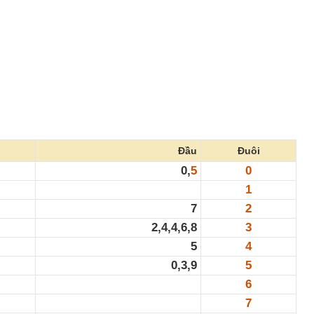
Đầu
Đuôi
0,
5
0
1
7
2
2,4,4,6,8
3
5
4
0,3,9
5
6
7