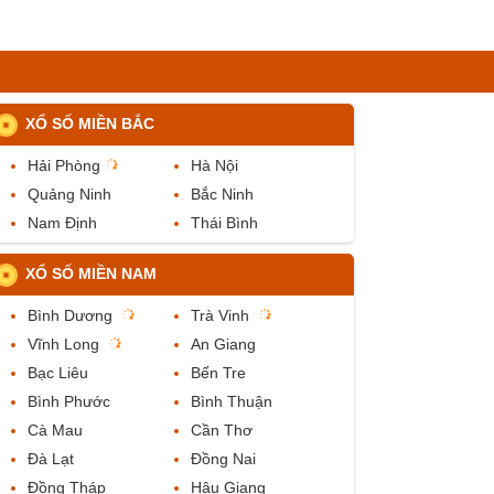
XỔ SỐ MIỀN BẮC
Hải Phòng
Hà Nội
Quảng Ninh
Bắc Ninh
Nam Định
Thái Bình
XỔ SỐ MIỀN NAM
Bình Dương
Trà Vinh
Vĩnh Long
An Giang
Bạc Liêu
Bến Tre
Bình Phước
Bình Thuận
Cà Mau
Cần Thơ
Đà Lạt
Đồng Nai
Đồng Tháp
Hậu Giang