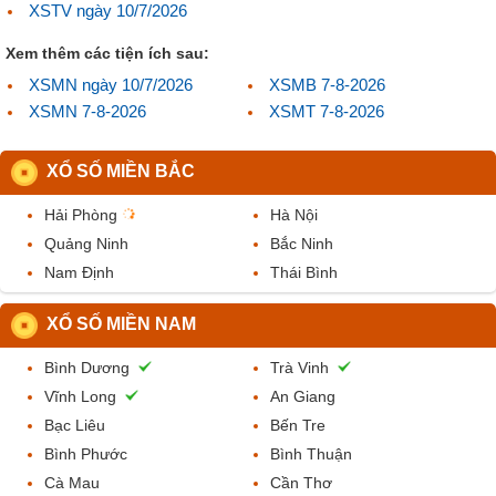
XSTV ngày 10/7/2026
Xem thêm các tiện ích sau:
XSMN ngày 10/7/2026
XSMB 7-8-2026
XSMN 7-8-2026
XSMT 7-8-2026
XỔ SỐ MIỀN BẮC
Hải Phòng
Hà Nội
Quảng Ninh
Bắc Ninh
Nam Định
Thái Bình
XỔ SỐ MIỀN NAM
Bình Dương
Trà Vinh
Vĩnh Long
An Giang
Bạc Liêu
Bến Tre
Bình Phước
Bình Thuận
Cà Mau
Cần Thơ