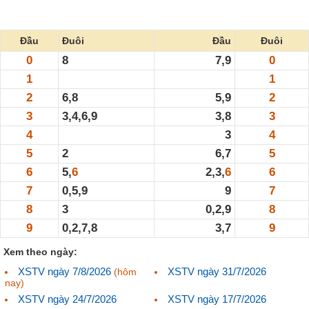
Đầu
Đuôi
Đầu
Đuôi
0
8
7,9
0
1
1
2
6,8
5,9
2
3
3,4,6,9
3,8
3
4
3
4
5
2
6,7
5
6
5,
6
2,3,
6
6
7
0,5,9
9
7
8
3
0,2,9
8
9
0,2,7,8
3,7
9
Xem theo ngày:
XSTV ngày 7/8/2026
XSTV ngày 31/7/2026
(hôm
nay)
XSTV ngày 24/7/2026
XSTV ngày 17/7/2026