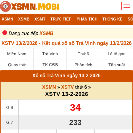
XSMN
XSMB
XSMT
TRỰC TIẾP
PHÂN TÍCH
THỐNG KÊ
SỔ
Đang trực tiếp
XSMB
XSTV 13/2/2026 - Kết quả xổ số Trà Vinh ngày 13/2/2026
Miền Nam
Trà Vinh
Thứ 6
Lô tô gan
Quay thử
TK GĐB
Phân tích
Tần suất
Xổ số Trà Vinh ngày 13-2-2026
XSMN
»
XSTV
thứ 6 »
XSTV 13-2-2026
34
G.8
233
G.7