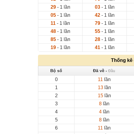
29
- 1 lần
03
- 1 lần
05
- 1 lần
42
- 1 lần
11
- 1 lần
79
- 1 lần
48
- 1 lần
55
- 1 lần
85
- 1 lần
28
- 1 lần
19
- 1 lần
41
- 1 lần
Thống kê
Bộ số
Đã về -
Đầu
0
11
lần
1
13
lần
2
15
lần
3
8
lần
4
4
lần
5
8
lần
6
11
lần