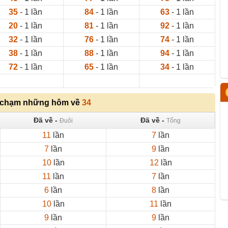
35
- 1 lần
84
- 1 lần
63
- 1 lần
20
- 1 lần
81
- 1 lần
92
- 1 lần
32
- 1 lần
76
- 1 lần
74
- 1 lần
38
- 1 lần
88
- 1 lần
94
- 1 lần
72
- 1 lần
65
- 1 lần
34
- 1 lần
 chạm những hôm về
34
Đã về -
Đã về -
Đuôi
Tổng
11
lần
7
lần
7
lần
9
lần
10
lần
12
lần
11
lần
7
lần
6
lần
8
lần
10
lần
11
lần
9
lần
9
lần