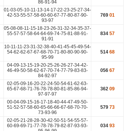
86-91-94
01-03-05-10-11-13-14-17-22-23-25-27-34-
42-53-55-57-58-60-60-67-77-80-87-90-
769
01
93-97
05-08-08-11-15-18-23-26-31-32-34-35-37-
55-57-57-58-64-64-69-74-75-81-88-91-
834
57
91-91
10-11-11-23-31-32-38-40-41-45-45-49-54-
54-62-62-67-67-68-70-71-80-80-90-90-
514
68
95-99
04-09-13-15-19-20-25-26-26-27-34-42-
46-49-50-58-62-67-70-74-77-79-83-83-
056
67
84-92-97
02-05-09-16-20-22-24-50-54-61-62-63-
65-67-68-71-76-78-78-80-81-85-86-94-
362
09
97-97-97
00-04-09-15-16-17-18-40-44-47-49-50-
51-52-57-58-60-65-66-66-67-68-70-70-
579
73
73-93-96
02-05-21-28-28-30-42-50-51-54-55-57-
60-69-69-71-77-78-78-79-82-87-93-93-
034
93
95-96-99