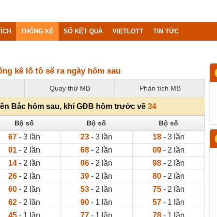
ÍCH
THỐNG KÊ
SỔ KẾT QUẢ
VIETLOTT
TIN TỨC
ống kê lô tô sẽ ra ngày hôm sau
Quay thử MB
Phân tích MB
miền Bắc hôm sau, khi GĐB hôm trước về
34
Bộ số
Bộ số
Bộ số
67
- 3 lần
23
- 3 lần
18
- 3 lần
01
- 2 lần
68
- 2 lần
09
- 2 lần
14
- 2 lần
06
- 2 lần
98
- 2 lần
26
- 2 lần
39
- 2 lần
80
- 2 lần
60
- 2 lần
53
- 2 lần
75
- 2 lần
62
- 2 lần
90
- 1 lần
57
- 1 lần
45
- 1 lần
77
- 1 lần
78
- 1 lần