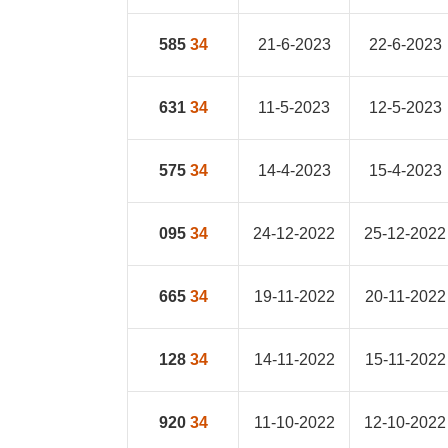
585
34
21-6-2023
22-6-2023
631
34
11-5-2023
12-5-2023
575
34
14-4-2023
15-4-2023
095
34
24-12-2022
25-12-2022
665
34
19-11-2022
20-11-2022
128
34
14-11-2022
15-11-2022
920
34
11-10-2022
12-10-2022