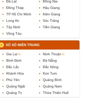
Đà Lạt
Đồng Nai
Đồng Tháp
Hậu Giang
TP Hồ Chí Minh
Kiên Giang
Long An
Sóc Trăng
Tây Ninh
Tiền Giang
Vũng Tàu
XỔ SỐ MIỀN TRUNG
Gia Lai
Ninh Thuận
Bình Định
Đà Nẵng
Đắc Lắc
Đắc Nông
Khánh Hòa
Kon Tum
Phú Yên
Quảng Bình
Quảng Ngãi
Quảng Nam
Quảng Trị
Thừa Thiên Huế