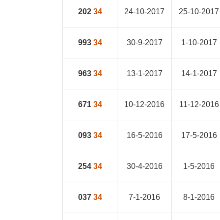
202
34
24-10-2017
25-10-2017
993
34
30-9-2017
1-10-2017
963
34
13-1-2017
14-1-2017
671
34
10-12-2016
11-12-2016
093
34
16-5-2016
17-5-2016
254
34
30-4-2016
1-5-2016
037
34
7-1-2016
8-1-2016