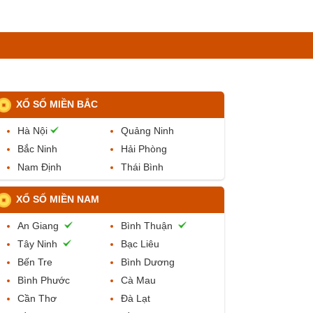
XỔ SỐ MIỀN BẮC
Hà Nội
Quảng Ninh
Bắc Ninh
Hải Phòng
Nam Định
Thái Bình
XỔ SỐ MIỀN NAM
An Giang
Bình Thuận
Tây Ninh
Bạc Liêu
Bến Tre
Bình Dương
Bình Phước
Cà Mau
Cần Thơ
Đà Lạt