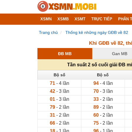
XSMN
XSMB
XSMT
TRỰC TIẾP
PHÂN T
Trang chủ
Thống kê những ngày GĐB về 82
Khi GĐB về 82, th
ĐB MB
Gan MB
Tần suất 2 số cuối giải ĐB 
Bộ số
Bộ số
71
- 4 lần
94
- 4 lần
42
- 3 lần
70
- 3 lần
01
- 3 lần
33
- 2 lần
79
- 2 lần
89
- 2 lần
31
- 2 lần
60
- 2 lần
66
- 2 lần
75
- 2 lần
18
- 1 lần
96
- 1 lần