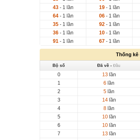
43
- 1 lần
19
- 1 lần
64
- 1 lần
06
- 1 lần
35
- 1 lần
92
- 1 lần
36
- 1 lần
10
- 1 lần
91
- 1 lần
67
- 1 lần
Thống kê
Bộ số
Đã về -
Đầu
0
13
lần
1
6
lần
2
5
lần
3
14
lần
4
8
lần
5
10
lần
6
10
lần
7
13
lần