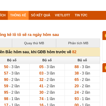
ÍCH
THỐNG KÊ
SỔ KẾT QUẢ
VIETLOTT
TIN TỨC
ống kê lô tô sẽ ra ngày hôm sau
Quay thử MB
Phân tích MB
miền Bắc hôm sau, khi GĐB hôm trước về
82
Bộ số
Bộ số
Bộ số
50
- 3 lần
05
- 3 lần
88
- 3 lần
57
- 3 lần
03
- 3 lần
38
- 3 lần
90
- 2 lần
32
- 2 lần
65
- 2 lần
59
- 2 lần
41
- 2 lần
20
- 2 lần
95
- 2 lần
30
- 2 lần
24
- 2 lần
98
- 1 lần
74
- 1 lần
93
- 1 lần
17
- 1 lần
16
- 1 lần
00
- 1 lần