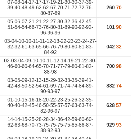
07-08-14-17-17-17-19-21-30-30-37-39-
39-40-48-49-62-62-67-70-71-72-72-76-
260
70
80-87-89
05-06-07-21-21-22-27-30-32-36-42-45-
51-54-54-66-73-76-80-81-89-90-92-92-
101
90
96-96-96
03-04-10-10-11-11-12-13-22-23-23-24-27-
32-32-61-63-65-66-76-79-80-80-81-83-
042
32
84-92
02-03-04-09-10-10-11-12-14-19-21-22-30-
46-60-60-64-65-70-71-77-79-80-81-82-
700
98
88-98
03-05-09-12-13-15-29-32-33-35-39-41-
42-48-50-52-54-61-69-71-74-74-84-89-
882
74
90-93-97
01-10-15-16-18-20-22-23-25-26-32-35-
40-40-42-45-46-50-55-57-57-63-63-74-
628
57
82-96-97
14-14-15-25-28-28-34-36-42-59-60-60-
62-63-68-70-73-75-75-75-75-85-86-87-
929
93
88-92-93
06-09-18-19-21-24-30-31-37-38-40-45-