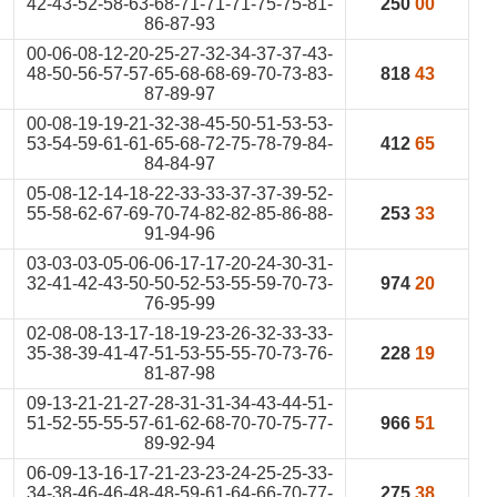
42-43-52-58-63-68-71-71-71-75-75-81-
250
00
86-87-93
00-06-08-12-20-25-27-32-34-37-37-43-
48-50-56-57-57-65-68-68-69-70-73-83-
818
43
87-89-97
00-08-19-19-21-32-38-45-50-51-53-53-
53-54-59-61-61-65-68-72-75-78-79-84-
412
65
84-84-97
05-08-12-14-18-22-33-33-37-37-39-52-
55-58-62-67-69-70-74-82-82-85-86-88-
253
33
91-94-96
03-03-03-05-06-06-17-17-20-24-30-31-
32-41-42-43-50-50-52-53-55-59-70-73-
974
20
76-95-99
02-08-08-13-17-18-19-23-26-32-33-33-
35-38-39-41-47-51-53-55-55-70-73-76-
228
19
81-87-98
09-13-21-21-27-28-31-31-34-43-44-51-
51-52-55-55-57-61-62-68-70-70-75-77-
966
51
89-92-94
06-09-13-16-17-21-23-23-24-25-25-33-
34-38-46-46-48-48-59-61-64-66-70-77-
275
38