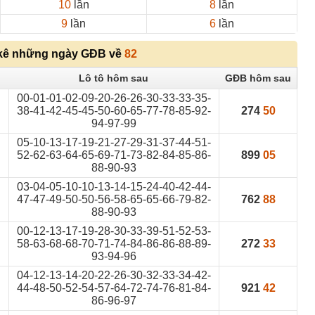
10
lần
8
lần
9
lần
6
lần
kê những ngày GĐB về
82
Lô tô hôm sau
GĐB hôm sau
00-01-01-02-09-20-26-26-30-33-33-35-
38-41-42-45-45-50-60-65-77-78-85-92-
274
50
94-97-99
05-10-13-17-19-21-27-29-31-37-44-51-
52-62-63-64-65-69-71-73-82-84-85-86-
899
05
88-90-93
03-04-05-10-10-13-14-15-24-40-42-44-
47-47-49-50-50-56-58-65-65-66-79-82-
762
88
88-90-93
00-12-13-17-19-28-30-33-39-51-52-53-
58-63-68-68-70-71-74-84-86-86-88-89-
272
33
93-94-96
04-12-13-14-20-22-26-30-32-33-34-42-
44-48-50-52-54-57-64-72-74-76-81-84-
921
42
86-96-97