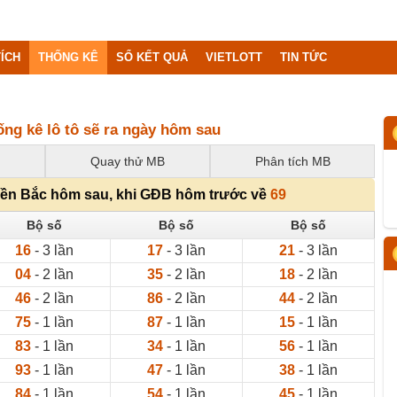
ÍCH
THỐNG KÊ
SỔ KẾT QUẢ
VIETLOTT
TIN TỨC
ống kê lô tô sẽ ra ngày hôm sau
Quay thử MB
Phân tích MB
miền Bắc hôm sau, khi GĐB hôm trước về
69
Bộ số
Bộ số
Bộ số
16
- 3 lần
17
- 3 lần
21
- 3 lần
04
- 2 lần
35
- 2 lần
18
- 2 lần
46
- 2 lần
86
- 2 lần
44
- 2 lần
75
- 1 lần
87
- 1 lần
15
- 1 lần
83
- 1 lần
34
- 1 lần
56
- 1 lần
93
- 1 lần
47
- 1 lần
38
- 1 lần
84
- 1 lần
54
- 1 lần
45
- 1 lần