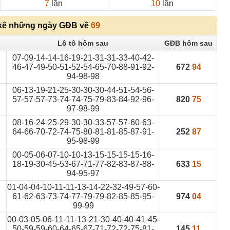
7
lần
10
lần
kê những ngày GĐB về
69
Lô tô hôm sau
GĐB hôm sau
07-09-14-14-16-19-21-31-31-33-40-42-
46-47-49-50-51-52-54-65-70-88-91-92-
672
94
94-98-98
06-13-19-21-25-30-30-30-44-51-54-56-
57-57-57-73-74-74-75-79-83-84-92-96-
820
75
97-98-99
08-16-24-25-29-30-30-33-57-57-60-63-
64-66-70-72-74-75-80-81-81-85-87-91-
252
87
95-98-99
00-05-06-07-10-10-13-15-15-15-15-16-
18-19-30-45-53-67-71-77-82-83-87-88-
633
15
94-95-97
01-04-04-10-11-11-13-14-22-32-49-57-60-
61-62-63-73-74-77-79-79-82-85-85-95-
974
04
99-99
00-03-05-06-11-11-13-21-30-40-40-41-45-
50-59-59-60-64-65-67-71-72-72-75-81-
145
11