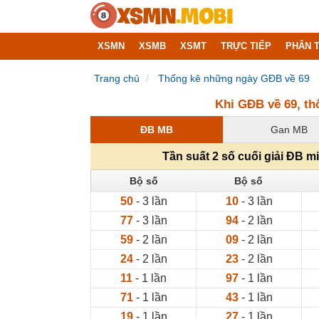
XSMN
XSMB
XSMT
TRỰC TIẾP
PHÂN T
Trang chủ
Thống kê những ngày GĐB về 69
Khi GĐB về 69, th
ĐB MB
Gan MB
Tần suất 2 số cuối giải ĐB 
Bộ số
Bộ số
50
- 3 lần
10
- 3 lần
77
- 3 lần
94
- 2 lần
59
- 2 lần
09
- 2 lần
24
- 2 lần
23
- 2 lần
11
- 1 lần
97
- 1 lần
71
- 1 lần
43
- 1 lần
19
- 1 lần
27
- 1 lần