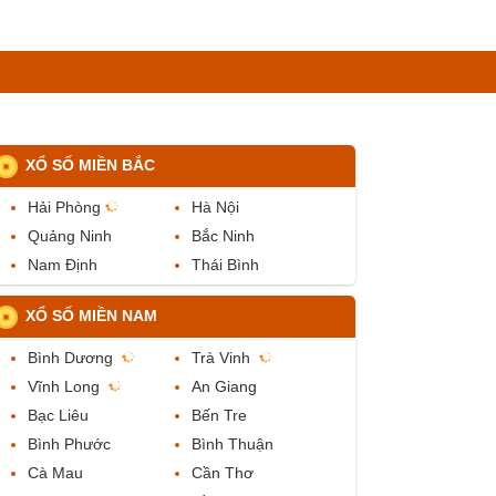
XỔ SỐ MIỀN BẮC
Hải Phòng
Hà Nội
Quảng Ninh
Bắc Ninh
Nam Định
Thái Bình
XỔ SỐ MIỀN NAM
Bình Dương
Trà Vinh
Vĩnh Long
An Giang
Bạc Liêu
Bến Tre
Bình Phước
Bình Thuận
Cà Mau
Cần Thơ