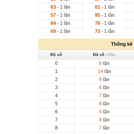
63
- 1 lần
01
- 1 lần
57
- 1 lần
95
- 1 lần
64
- 1 lần
76
- 1 lần
69
- 1 lần
73
- 1 lần
Thống kê
Bộ số
Đã về -
Đầu
0
6
lần
1
14
lần
2
8
lần
3
6
lần
4
7
lần
5
8
lần
6
4
lần
7
8
lần
8
7
lần