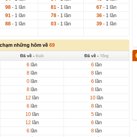
98
- 1 lần
81
- 1 lần
67
- 1 lần
91
- 1 lần
78
- 1 lần
36
- 1 lần
88
- 1 lần
03
- 1 lần
39
- 1 lần
 chạm những hôm về
69
Đã về -
Đã về -
Đuôi
Tổng
6
lần
6
lần
8
lần
8
lần
0
lần
6
lần
8
lần
8
lần
12
lần
10
lần
6
lần
8
lần
10
lần
5
lần
12
lần
6
lần
6
lần
8
lần