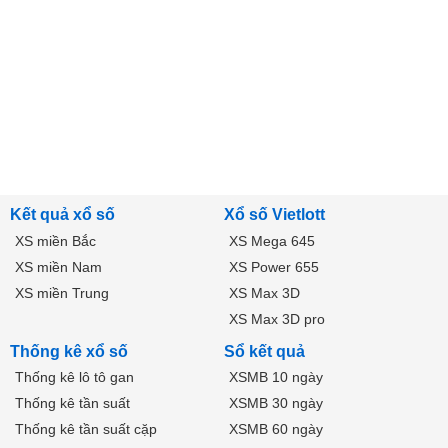
Kết quả xổ số
Xổ số Vietlott
XS miền Bắc
XS Mega 645
XS miền Nam
XS Power 655
XS miền Trung
XS Max 3D
XS Max 3D pro
Thống kê xổ số
Sổ kết quả
Thống kê lô tô gan
XSMB 10 ngày
Thống kê tần suất
XSMB 30 ngày
Thống kê tần suất cặp
XSMB 60 ngày