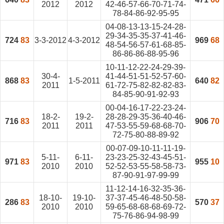
2012
2012
42-46-57-66-70-71-74-
78-84-86-92-95-95
04-08-13-13-15-24-28-
29-34-35-35-37-41-46-
724
83
3-3-2012
4-3-2012
969
68
48-54-56-57-61-68-85-
86-86-86-88-95-96
10-11-12-22-24-29-39-
30-4-
41-44-51-51-52-57-60-
868
83
1-5-2011
640
82
2011
61-72-75-82-82-82-83-
84-85-90-91-92-93
00-04-16-17-22-23-24-
18-2-
19-2-
28-28-29-35-36-40-46-
716
83
906
70
2011
2011
47-53-55-59-68-68-70-
72-75-80-88-89-92
00-07-09-10-11-11-19-
5-11-
6-11-
23-23-25-32-43-45-51-
971
83
955
10
2010
2010
52-52-53-55-58-58-73-
87-90-91-97-99-99
11-12-14-16-32-35-36-
18-10-
19-10-
37-37-45-46-48-50-58-
286
83
570
37
2010
2010
59-65-68-68-68-69-72-
75-76-86-94-98-99