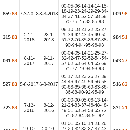
00-05-06-14-14-14-15-
18-19-23-24-29-29-34-
859
83
7-3-2018
8-3-2018
009
98
34-37-41-52-57-58-58-
70-75-75-83-85-98
08-10-18-21-22-25-27-
27-1-
28-1-
29-34-42-43-45-49-50-
315
83
984
51
2018
2018
51-72-76-85-86-87-88-
90-94-94-95-96-98
00-04-05-14-21-25-27-
8-11-
9-11-
32-42-47-52-52-54-54-
031
83
043
27
2017
2017
57-62-63-64-64-65-69-
75-77-79-94-98-98
05-17-23-23-26-27-39-
44-46-47-49-54-56-58-
527
83
5-8-2017
6-8-2017
516
63
60-63-65-66-69-83-86-
86-88-90-92-95-99
00-00-00-05-06-13-14-
7-12-
8-12-
21-24-33-37-46-48-48-
723
83
831
21
2016
2016
49-51-53-54-58-65-72-
75-82-84-84-91-92
01-01-05-10-14-21-26-
19-10-
20-10-
27-29-32-32-37-37-43-