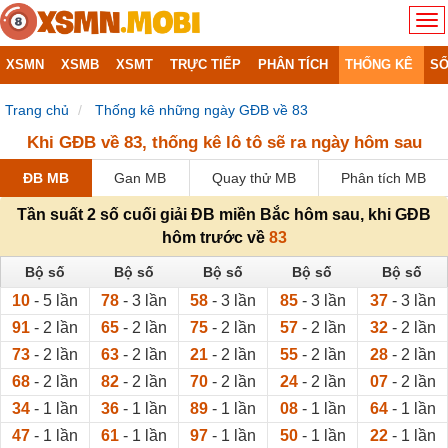
XSMN
XSMB
XSMT
TRỰC TIẾP
PHÂN TÍCH
THỐNG KÊ
SỔ
Trang chủ
Thống kê những ngày GĐB về 83
Khi GĐB về 83, thống kê lô tô sẽ ra ngày hôm sau
ĐB MB
Gan MB
Quay thử MB
Phân tích MB
Tần suất 2 số cuối giải ĐB miền Bắc hôm sau, khi GĐB
hôm trước về
83
Bộ số
Bộ số
Bộ số
Bộ số
Bộ số
10
- 5 lần
78
- 3 lần
58
- 3 lần
85
- 3 lần
37
- 3 lần
91
- 2 lần
65
- 2 lần
75
- 2 lần
57
- 2 lần
32
- 2 lần
73
- 2 lần
63
- 2 lần
21
- 2 lần
55
- 2 lần
28
- 2 lần
68
- 2 lần
82
- 2 lần
70
- 2 lần
24
- 2 lần
07
- 2 lần
34
- 1 lần
36
- 1 lần
89
- 1 lần
08
- 1 lần
64
- 1 lần
47
- 1 lần
61
- 1 lần
97
- 1 lần
50
- 1 lần
22
- 1 lần