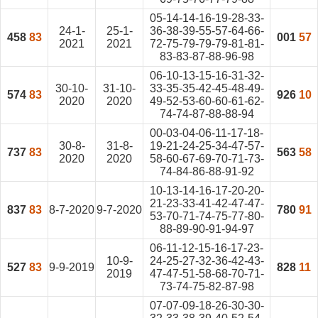
05-14-14-16-19-28-33-
24-1-
25-1-
36-38-39-55-57-64-66-
458
83
001
57
2021
2021
72-75-79-79-79-81-81-
83-83-87-88-96-98
06-10-13-15-16-31-32-
30-10-
31-10-
33-35-35-42-45-48-49-
574
83
926
10
2020
2020
49-52-53-60-60-61-62-
74-74-87-88-88-94
00-03-04-06-11-17-18-
30-8-
31-8-
19-21-24-25-34-47-57-
737
83
563
58
2020
2020
58-60-67-69-70-71-73-
74-84-86-88-91-92
10-13-14-16-17-20-20-
21-23-33-41-42-47-47-
837
83
8-7-2020
9-7-2020
780
91
53-70-71-74-75-77-80-
88-89-90-91-94-97
06-11-12-15-16-17-23-
10-9-
24-25-27-32-36-42-43-
527
83
9-9-2019
828
11
2019
47-47-51-58-68-70-71-
73-74-75-82-87-98
07-07-09-18-26-30-30-