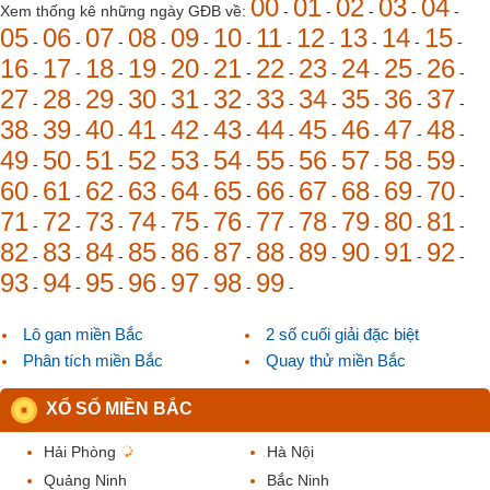
00
01
02
03
04
Xem thống kê những ngày GĐB về:
-
-
-
-
-
05
06
07
08
09
10
11
12
13
14
15
-
-
-
-
-
-
-
-
-
-
-
16
17
18
19
20
21
22
23
24
25
26
-
-
-
-
-
-
-
-
-
-
-
27
28
29
30
31
32
33
34
35
36
37
-
-
-
-
-
-
-
-
-
-
-
38
39
40
41
42
43
44
45
46
47
48
-
-
-
-
-
-
-
-
-
-
-
49
50
51
52
53
54
55
56
57
58
59
-
-
-
-
-
-
-
-
-
-
-
60
61
62
63
64
65
66
67
68
69
70
-
-
-
-
-
-
-
-
-
-
-
71
72
73
74
75
76
77
78
79
80
81
-
-
-
-
-
-
-
-
-
-
-
82
83
84
85
86
87
88
89
90
91
92
-
-
-
-
-
-
-
-
-
-
-
93
94
95
96
97
98
99
-
-
-
-
-
-
-
Lô gan miền Bắc
2 số cuối giải đặc biệt
Phân tích miền Bắc
Quay thử miền Bắc
XỔ SỐ MIỀN BẮC
Hải Phòng
Hà Nội
Quảng Ninh
Bắc Ninh