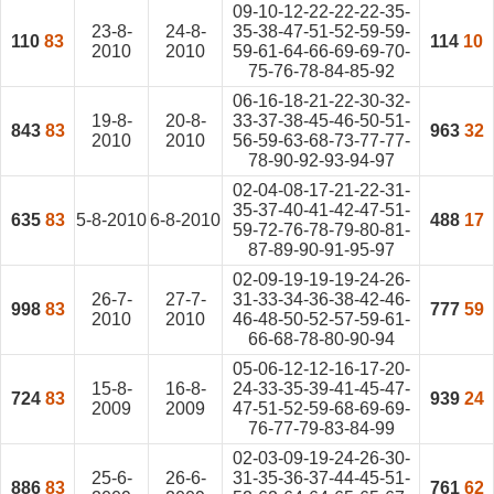
09-10-12-22-22-22-35-
23-8-
24-8-
35-38-47-51-52-59-59-
110
83
114
10
2010
2010
59-61-64-66-69-69-70-
75-76-78-84-85-92
06-16-18-21-22-30-32-
19-8-
20-8-
33-37-38-45-46-50-51-
843
83
963
32
2010
2010
56-59-63-68-73-77-77-
78-90-92-93-94-97
02-04-08-17-21-22-31-
35-37-40-41-42-47-51-
635
83
5-8-2010
6-8-2010
488
17
59-72-76-78-79-80-81-
87-89-90-91-95-97
02-09-19-19-19-24-26-
26-7-
27-7-
31-33-34-36-38-42-46-
998
83
777
59
2010
2010
46-48-50-52-57-59-61-
66-68-78-80-90-94
05-06-12-12-16-17-20-
15-8-
16-8-
24-33-35-39-41-45-47-
724
83
939
24
2009
2009
47-51-52-59-68-69-69-
76-77-79-83-84-99
02-03-09-19-24-26-30-
25-6-
26-6-
31-35-36-37-44-45-51-
886
83
761
62