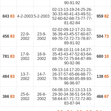
90-91-92
02-13-13-19-24-25-26-
30-33-40-41-43-49-51-
843
83
4-2-2003
5-2-2003
959
82
52-60-62-68-73-77-77-
81-82-84
02-02-09-12-17-21-31-
22-9-
23-9-
36-39-43-45-57-60-67-
456
83
504
73
2002
2002
69-70-72-72-73-78-87-
89-91-92
07-08-10-11-14-14-27-
17-9-
18-9-
35-43-43-47-52-63-64-
781
83
680
10
2002
2002
68-70-72-75-84-87-89-
90-92-96
09-13-14-17-20-21-21-
13-7-
14-7-
26-37-57-65-66-68-77-
484
83
138
65
2002
2002
78-79-80-80-85-89-93-
96-96-97
04-08-10-12-13-13-13-
25-6-
26-6-
29-30-34-38-51-54-55-
366
83
466
67
2002
2002
58-64-67-71-72-72-80-
83-87-94