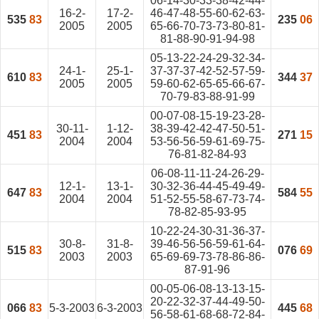
06-14-30-33-38-42-44-
16-2-
17-2-
46-47-48-55-60-62-63-
535
83
235
06
2005
2005
65-66-70-73-73-80-81-
81-88-90-91-94-98
05-13-22-24-29-32-34-
24-1-
25-1-
37-37-37-42-52-57-59-
610
83
344
37
2005
2005
59-60-62-65-65-66-67-
70-79-83-88-91-99
00-07-08-15-19-23-28-
30-11-
1-12-
38-39-42-42-47-50-51-
451
83
271
15
2004
2004
53-56-56-59-61-69-75-
76-81-82-84-93
06-08-11-11-24-26-29-
12-1-
13-1-
30-32-36-44-45-49-49-
647
83
584
55
2004
2004
51-52-55-58-67-73-74-
78-82-85-93-95
10-22-24-30-31-36-37-
30-8-
31-8-
39-46-56-56-59-61-64-
515
83
076
69
2003
2003
65-69-69-73-78-86-86-
87-91-96
00-05-06-08-13-13-15-
20-22-32-37-44-49-50-
066
83
5-3-2003
6-3-2003
445
68
56-58-61-68-68-72-84-