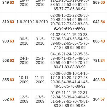
28-7-
29-7-
22-23-25-25-29-34-36-
349
63
869
60
2010
2010
38-51-52-53-60-61-64-
65-77-77-86-86-94
02-08-15-21-22-26-33-
40-48-49-54-64-65-66-
810
63
1-6-2010
2-6-2010
042
54
70-70-72-73-82-83-83-
91-94-94-97-99-99
01-02-08-11-15-20-28-
30-5-
31-5-
37-38-38-43-53-54-59-
900
63
806
43
2010
2010
59-60-62-65-65-75-76-
77-82-89-95-98-99
04-16-21-24-32-35-36-
24-1-
25-1-
39-40-41-43-45-48-58-
508
63
781
24
2010
2010
59-59-60-67-69-70-72-
80-81-83-88-89-90
03-08-08-09-10-14-16-
10-11-
11-11-
17-18-19-20-27-27-28-
855
63
408
30
2009
2009
29-30-34-38-41-41-45-
48-56-75-78-88-92
01-05-11-11-15-22-31-
12-5-
13-5-
32-34-36-39-40-40-46-
552
63
164
57
2009
2009
51-54-57-61-70-70-81-
83-85-89-95-98-98