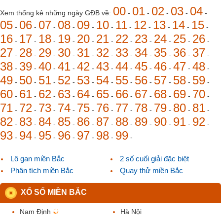
00
01
02
03
04
Xem thống kê những ngày GĐB về:
-
-
-
-
-
05
06
07
08
09
10
11
12
13
14
15
-
-
-
-
-
-
-
-
-
-
-
16
17
18
19
20
21
22
23
24
25
26
-
-
-
-
-
-
-
-
-
-
-
27
28
29
30
31
32
33
34
35
36
37
-
-
-
-
-
-
-
-
-
-
-
38
39
40
41
42
43
44
45
46
47
48
-
-
-
-
-
-
-
-
-
-
-
49
50
51
52
53
54
55
56
57
58
59
-
-
-
-
-
-
-
-
-
-
-
60
61
62
63
64
65
66
67
68
69
70
-
-
-
-
-
-
-
-
-
-
-
71
72
73
74
75
76
77
78
79
80
81
-
-
-
-
-
-
-
-
-
-
-
82
83
84
85
86
87
88
89
90
91
92
-
-
-
-
-
-
-
-
-
-
-
93
94
95
96
97
98
99
-
-
-
-
-
-
-
Lô gan miền Bắc
2 số cuối giải đặc biệt
Phân tích miền Bắc
Quay thử miền Bắc
XỔ SỐ MIỀN BẮC
Nam Định
Hà Nội