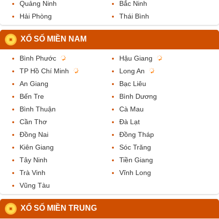
Quảng Ninh
Bắc Ninh
Hải Phòng
Thái Bình
XỔ SỐ MIỀN NAM
Bình Phước
Hậu Giang
TP Hồ Chí Minh
Long An
An Giang
Bạc Liêu
Bến Tre
Bình Dương
Bình Thuận
Cà Mau
Cần Thơ
Đà Lạt
Đồng Nai
Đồng Tháp
Kiên Giang
Sóc Trăng
Tây Ninh
Tiền Giang
Trà Vinh
Vĩnh Long
Vũng Tàu
XỔ SỐ MIỀN TRUNG