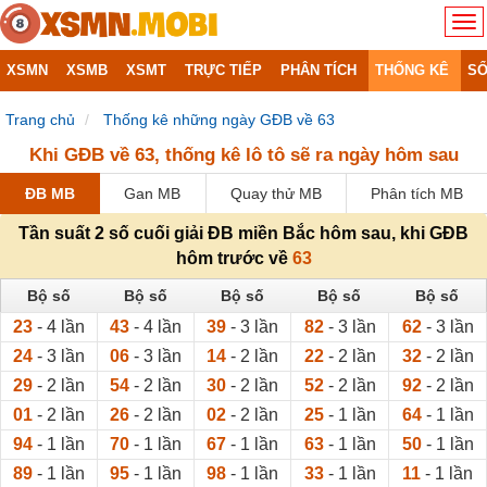
XSMN
XSMB
XSMT
TRỰC TIẾP
PHÂN TÍCH
THỐNG KÊ
SỔ
Trang chủ
Thống kê những ngày GĐB về 63
Khi GĐB về 63, thống kê lô tô sẽ ra ngày hôm sau
ĐB MB
Gan MB
Quay thử MB
Phân tích MB
Tần suất 2 số cuối giải ĐB miền Bắc hôm sau, khi GĐB
hôm trước về
63
Bộ số
Bộ số
Bộ số
Bộ số
Bộ số
23
- 4 lần
43
- 4 lần
39
- 3 lần
82
- 3 lần
62
- 3 lần
24
- 3 lần
06
- 3 lần
14
- 2 lần
22
- 2 lần
32
- 2 lần
29
- 2 lần
54
- 2 lần
30
- 2 lần
52
- 2 lần
92
- 2 lần
01
- 2 lần
26
- 2 lần
02
- 2 lần
25
- 1 lần
64
- 1 lần
94
- 1 lần
70
- 1 lần
67
- 1 lần
63
- 1 lần
50
- 1 lần
89
- 1 lần
95
- 1 lần
98
- 1 lần
33
- 1 lần
11
- 1 lần