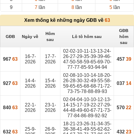
9
7
lần
8
lần
5
lần
Xem thống kê những ngày GĐB về
63
GĐB
Hôm
GĐB
Ngày về
Lô tô hôm sau
hôm
sau
sau
02-02-10-11-13-13-24-
16-7-
17-7-
26-27-29-35-39-39-46-
967
63
457
39
2026
2026
47-50-58-59-65-69-70-
77-77-85-93-94-94
02-08-10-10-14-18-20-
14-4-
15-4-
26-28-30-32-49-55-58-
927
63
037
14
2026
2026
59-65-65-68-68-71-72-
73-75-78-88-89-93
02-04-04-10-10-12-13-
22-1-
23-1-
14-15-17-19-22-27-29-
840
63
570
22
2026
2026
44-48-49-60-67-71-73-
77-84-86-89-92-92
18-21-23-26-31-34-35-
25-9-
26-9-
36-38-41-49-55-62-62-
632
63
432
23