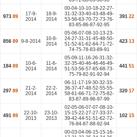
00-04-10-10-18-22-27-
17-9-
18-9-
31-32-33-40-43-48-49-
973
89
391
22
2014
2014
53-56-63-70-72-73-76-
83-85-86-87-92-95
05-06-07-08-10-13-23-
10-8-
24-27-31-31-45-48-50-
856
89
9-8-2014
423
13
2014
51-52-61-62-64-71-72-
74-75-78-83-89-91
05-09-11-16-26-31-32-
10-6-
11-6-
32-35-40-46-46-46-49-
184
89
441
51
2014
2014
51-53-56-57-65-68-73-
75-79-82-91-92-94
06-11-17-19-30-32-33-
21-2-
22-2-
36-37-47-48-52-55-55-
297
89
320
17
2014
2014
58-61-66-71-72-75-82-
83-87-89-96-97-99
02-05-06-07-07-08-10-
22-10-
23-10-
15-15-22-27-27-33-37-
491
89
102
15
2013
2013
39-42-44-51-51-62-72-
76-84-87-88-92-94
00-03-04-06-15-15-16-