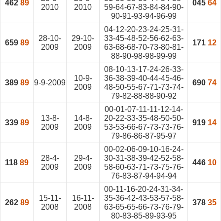
462
89
045
64
2010
2010
59-64-67-83-84-84-90-
90-91-93-94-96-99
04-12-20-23-24-25-31-
28-10-
29-10-
33-45-48-52-56-62-63-
659
89
171
12
2009
2009
63-68-68-70-73-80-81-
88-90-98-98-99-99
08-10-13-17-24-26-33-
10-9-
36-38-39-40-44-45-46-
389
89
9-9-2009
690
74
2009
48-50-55-67-71-73-74-
79-82-88-88-90-92
00-01-07-11-11-12-14-
13-8-
14-8-
20-22-33-35-48-50-50-
339
89
919
14
2009
2009
53-53-66-67-73-73-76-
79-86-86-87-95-97
00-02-06-09-10-16-24-
28-4-
29-4-
30-31-38-39-42-52-58-
118
89
446
10
2009
2009
58-60-63-71-73-75-76-
76-83-87-94-94-94
00-11-16-20-24-31-34-
15-11-
16-11-
35-36-42-43-53-57-58-
262
89
378
35
2008
2008
63-65-65-66-73-76-79-
80-83-85-89-93-95