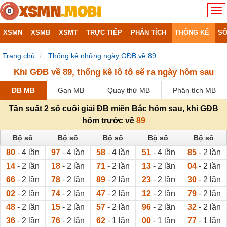
XSMN
XSMB
XSMT
TRỰC TIẾP
PHÂN TÍCH
THỐNG KÊ
SỔ
Trang chủ
Thống kê những ngày GĐB về 89
Khi GĐB về 89, thống kê lô tô sẽ ra ngày hôm sau
ĐB MB
Gan MB
Quay thử MB
Phân tích MB
Tần suất 2 số cuối giải ĐB miền Bắc hôm sau, khi GĐB
hôm trước về
89
Bộ số
Bộ số
Bộ số
Bộ số
Bộ số
80
- 4 lần
97
- 4 lần
58
- 4 lần
51
- 4 lần
85
- 2 lần
14
- 2 lần
18
- 2 lần
71
- 2 lần
13
- 2 lần
04
- 2 lần
66
- 2 lần
78
- 2 lần
89
- 2 lần
23
- 2 lần
30
- 2 lần
02
- 2 lần
74
- 2 lần
47
- 2 lần
12
- 2 lần
79
- 2 lần
48
- 2 lần
15
- 2 lần
57
- 2 lần
96
- 2 lần
32
- 2 lần
36
- 2 lần
76
- 2 lần
62
- 1 lần
00
- 1 lần
77
- 1 lần