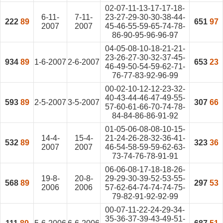
02-07-11-13-17-17-18-
6-11-
7-11-
23-27-29-30-30-38-44-
222
89
651
97
2007
2007
45-46-55-59-65-74-78-
86-90-95-96-96-97
04-05-08-10-18-21-21-
23-26-27-30-32-37-45-
934
89
1-6-2007
2-6-2007
653
23
46-49-50-54-59-62-71-
76-77-83-92-96-99
00-02-10-12-12-23-32-
40-43-44-46-47-49-55-
593
89
2-5-2007
3-5-2007
307
66
57-60-61-66-70-74-78-
84-84-86-86-91-92
01-05-06-08-08-10-15-
14-4-
15-4-
21-24-26-28-32-36-41-
532
89
323
36
2007
2007
46-54-58-59-59-62-63-
73-74-76-78-91-91
06-06-08-17-18-18-26-
19-8-
20-8-
29-29-30-39-52-53-55-
568
89
297
53
2006
2006
57-62-64-74-74-74-75-
79-82-91-92-92-99
00-07-11-22-24-29-34-
35-36-37-39-43-49-51-