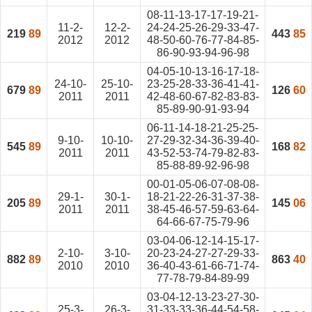
08-11-13-17-17-19-21-
11-2-
12-2-
24-24-25-26-29-33-47-
219
89
443
85
2012
2012
48-50-60-76-77-84-85-
86-90-93-94-96-98
04-05-10-13-16-17-18-
24-10-
25-10-
23-25-28-33-36-41-41-
679
89
126
60
2011
2011
42-48-60-67-82-83-83-
85-89-90-91-93-94
06-11-14-18-21-25-25-
9-10-
10-10-
27-29-32-34-36-39-40-
545
89
168
82
2011
2011
43-52-53-74-79-82-83-
85-88-89-92-96-98
00-01-05-06-07-08-08-
29-1-
30-1-
18-21-22-26-31-37-38-
205
89
145
06
2011
2011
38-45-46-57-59-63-64-
64-66-67-75-79-96
03-04-06-12-14-15-17-
2-10-
3-10-
20-23-24-27-27-29-33-
882
89
863
40
2010
2010
36-40-43-61-66-71-74-
77-78-79-84-89-99
03-04-12-13-23-27-30-
25-3-
26-3-
31-33-33-36-44-54-58-