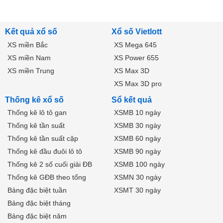
Kết quả xổ số
Xổ số Vietlott
XS miền Bắc
XS Mega 645
XS miền Nam
XS Power 655
XS miền Trung
XS Max 3D
XS Max 3D pro
Thống kê xổ số
Sổ kết quả
Thống kê lô tô gan
XSMB 10 ngày
Thống kê tần suất
XSMB 30 ngày
Thống kê tần suất cặp
XSMB 60 ngày
Thống kê đầu đuôi lô tô
XSMB 90 ngày
Thống kê 2 số cuối giải ĐB
XSMB 100 ngày
Thống kê GĐB theo tổng
XSMN 30 ngày
Bảng đặc biệt tuần
XSMT 30 ngày
Bảng đặc biệt tháng
Bảng đặc biệt năm