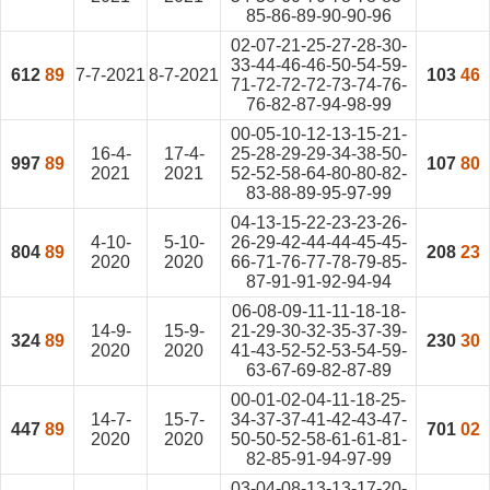
85-86-89-90-90-96
02-07-21-25-27-28-30-
33-44-46-46-50-54-59-
612
89
7-7-2021
8-7-2021
103
46
71-72-72-72-73-74-76-
76-82-87-94-98-99
00-05-10-12-13-15-21-
16-4-
17-4-
25-28-29-29-34-38-50-
997
89
107
80
2021
2021
52-52-58-64-80-80-82-
83-88-89-95-97-99
04-13-15-22-23-23-26-
4-10-
5-10-
26-29-42-44-44-45-45-
804
89
208
23
2020
2020
66-71-76-77-78-79-85-
87-91-91-92-94-94
06-08-09-11-11-18-18-
14-9-
15-9-
21-29-30-32-35-37-39-
324
89
230
30
2020
2020
41-43-52-52-53-54-59-
63-67-69-82-87-89
00-01-02-04-11-18-25-
14-7-
15-7-
34-37-37-41-42-43-47-
447
89
701
02
2020
2020
50-50-52-58-61-61-81-
82-85-91-94-97-99
03-04-08-13-13-17-20-